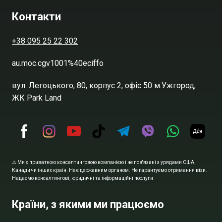
Контакти
+38 095 25 22 302
au.moc.cgv1001%40eciffo
вул. Легоцького, 80, корпус 2, офіс 50 м.Ужгород,
ЖК Park Land
⚠️ Ми є приватною консалтинговою компанією і не пов'язані з урядами США,
Канади чи інших країн. Не є державним органом. Не гарантуємо отримання візи.
Надаємо консалтингові, юридичні та інформаційні послуги
Країни, з якими ми працюємо