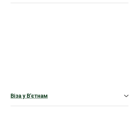
Віза у В'єтнам