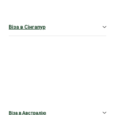
Віза в Сінгапур
➤
Гостьова віза в Сінгапур
➤
Туристична віза в Сінгапур
➤
Бізнес-віза в Сінгапур
Віза в Австралію