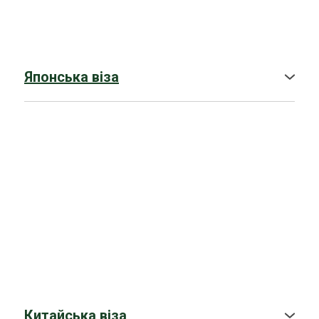
➤
CUAET
➤
Доставка на вклейку
Японська віза
➤ Гостьова віза в Японію
➤ Туристична віза в Японію
➤ Бізнес-віза в Японію
➤ Віза робоча в Японію
Китайська віза