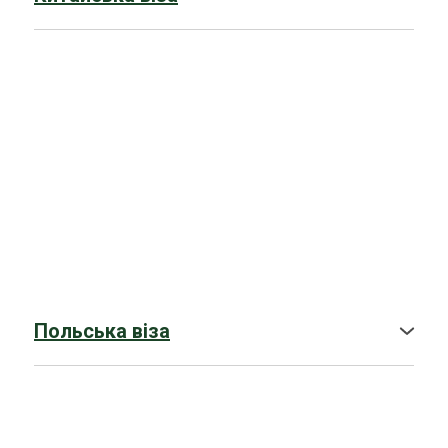
➤
Гостьова віза в Китай
➤
Туристична віза в Китай
➤
Бізнес-віза в Китай
➤
Віза робоча в Китай
Польська віза
➤П
ольська робоча віза без присутності
➤ Студентська віза в Польщу