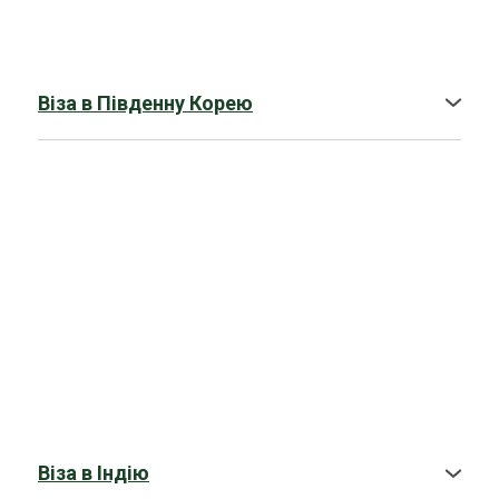
Віза в Південну Корею
➤
Гостьова
➤
Туристична
➤
Бізнес-віза
Віза в Індію