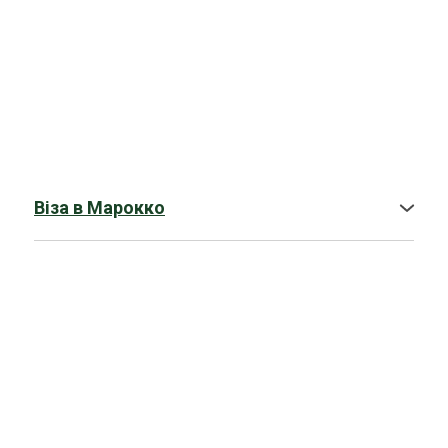
Віза в
Марокко
➤
Гостьова віза в Марокко
➤
Туристична віза в Марокко
➤
Бізнес-віза в Марокко