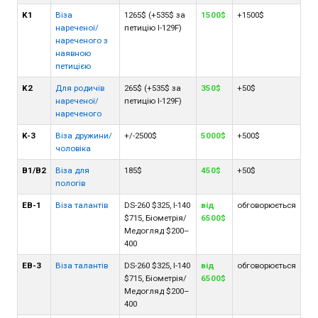
K1
Віза
1265$ (+535$ за
1500$
+1500$
нареченої/
петицію I-129F)
нареченого з
наявною
петицією
K2
Для родичів
265$ (+535$ за
350$
+50$
нареченої/
петицію I-129F)
нареченого
K-3
Віза дружини/
+/-2500$
5000$
+500$
чоловіка
В1/В2
Віза для
185$
450$
+50$
пологів
ЕВ-1
Віза талантів
DS-260 $325, I-140
від
обговорюється
$715, Біометрія/
6500$
Медогляд $200–
400
ЕВ-3
Віза талантів
DS-260 $325, I-140
від
обговорюється
$715, Біометрія/
6500$
Медогляд $200–
400