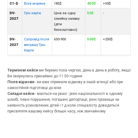
С1-D
Віза моряка
185$
450$
+50$
DV-
Грін карта
Ціна за одну
50$
-
2027
сімейну заявку
(діти
безкоштовно)
DV-
Супровід після
650-900
500$
+200$
2027
виграшу Грін
Карти
Термінові кейси
ми беремо поза чергою, день в день в роботу, якщо
Ви звернулись принаймні до 11:00 години
Після відмови
- ви вже отримали відмову в іншій агенції або при
самостійній підготовці до візи
Складні кейси
- мається на увазі - різні національності в одному
шлюбі, певні порушення, погашені депортації, різні прізвища чи
наявність усиновлених дітей і т д коли спеціалісту доведеться
присвятити вашому кейсу більше часу, ніж звичайному