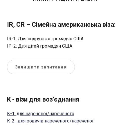
IR, CR – Сімейна американська віза:
IR-1: Для подружжя громадян США
ІР-2: Для дітей громадян США
Залишити запитання
K - візи для воз'єднання
К-1: для нареченої/нареченого
К-2 : для родичів нареченого/нареченої