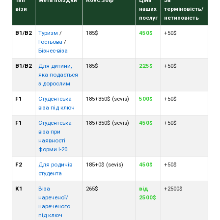
Тип
Мета поїздки
Конс.збір
Ціна
За
візи
наших
терміновість/
послуг
нетиповість
B1/B2
Туризм
/
185$
450$
+50$
Гостьова
/
Бізнес-віза
B1/B2
Для дитини,
185$
225$
+50$
яка подається
з дорослим
F1
Студентська
185+350$ (sevis)
500$
+50$
віза під ключ
F1
Студентська
185+350$ (sevis)
450$
+50$
віза при
наявності
форми I-20
F2
Для родичів
185+0$ (sevis)
450$
+50$
студента
K1
Віза
265$
від
+2500$
нареченої/
2500$
нареченого
під ключ