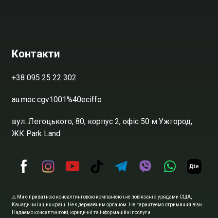
Контакти
+38 095 25 22 302
au.moc.cgv1001%40eciffo
вул. Легоцького, 80, корпус 2, офіс 50 м.Ужгород,
ЖК Park Land
⚠️ Ми є приватною консалтинговою компанією і не пов'язані з урядами США,
Канади чи інших країн. Не є державним органом. Не гарантуємо отримання візи.
Надаємо консалтингові, юридичні та інформаційні послуги