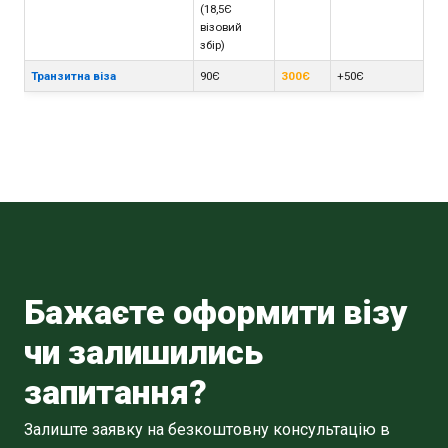
(18,5Є
візовий
збір)
Транзитна віза
90Є
300Є
+50Є
Бажаєте оформити візу
чи залишились
запитання?
Залиште заявку на безкоштовну консультацію в