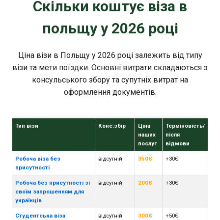
Скільки коштує віза в
польщу у 2026 році
Ціна візи в Польщу у 2026 році залежить від типу
візи та мети поїздки. Основні витрати складаються з
консульського збору та супутніх витрат на
оформлення документів.
Тип візи
Конс.збір
Ціна
Терміновість/
наших
після
послуг
відмови
Робоча віза без
відсутній
350Є
+30Є
присутності
Робоча без присутності зі
відсутній
200Є
+30Є
своїм запрошенням для
українців
Студентська віза
відсутній
300Є
+50Є