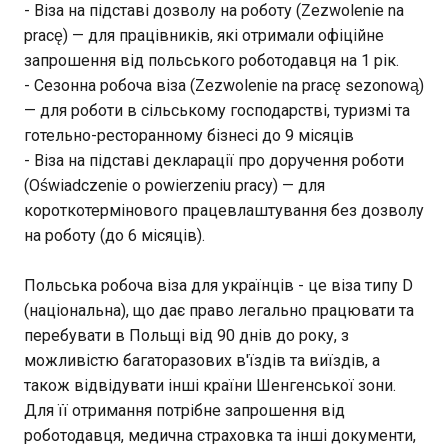
- Віза на підставі дозволу на роботу (Zezwolenie na
pracę) — для працівників, які отримали офіційне
запрошення від польського роботодавця на 1 рік.
- Сезонна робоча віза (Zezwolenie na pracę sezonową)
— для роботи в сільському господарстві, туризмі та
готельно-ресторанному бізнесі до 9 місяців
- Віза на підставі декларації про доручення роботи
(Oświadczenie o powierzeniu pracy) — для
короткотермінового працевлаштування без дозволу
на роботу (до 6 місяців).
Польська робоча віза для українців - це віза типу D
(національна), що дає право легально працювати та
перебувати в Польщі від 90 днів до року, з
можливістю багаторазових в'їздів та виїздів, а
також відвідувати інші країни Шенгенської зони.
Для її отримання потрібне запрошення від
роботодавця, медична страховка та інші документи,