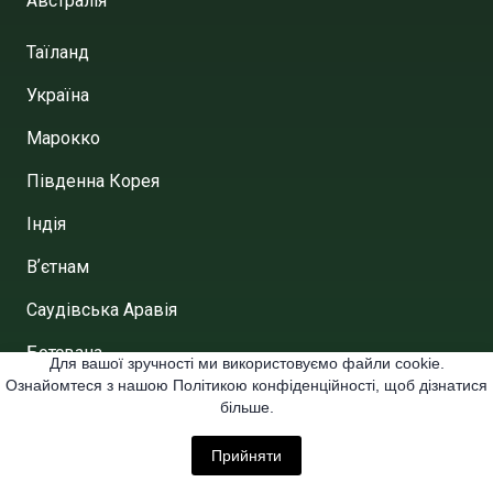
Австралія
Таїланд
Україна
Марокко
Південна Корея
Індія
Вʼєтнам
Саудівська Аравія
Ботсвана
Для вашої зручності ми використовуємо файли cookie.
Ознайомтеся з нашою Політикою конфіденційності, щоб дізнатися
Азербайджан
більше.
Навігація по сайту
Прийняти