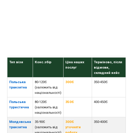
Тип візи
Конс.збір
Ціна наших
Терміново, після
послуг
відмови,
складний кейс
Польська
80-120Є
300Є
350-450Є
транзитна
(залежить від
національності)
Польська
80-120Є
350Є
400-450Є
туристична
(залежить від
національності)
Молдовська
35-90Є
300Є
350-400Є
транзитна
(залежить від
уточняти
національності)
роботу