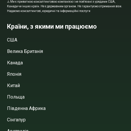
⚠️ Ми є приватною консалтинговою компанією і не пов'язані з урядами США,
Канади чи інших країн. Не є державним органом. Не гарантуємо отримання візи.
Надаємо консалтингові, юридичні та інформаційні послуги
Країни, з якими ми працюємо
США
Велика Британія
Канада
Японія
Китай
Польща
Південна Африка
Сінгапур