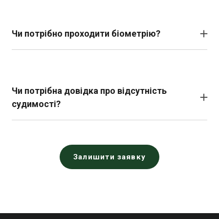
Чи потрібно проходити біометрію?
У більшості випадків так. Навіть якщо у вас немає
паспорта, біометричні дані (відбитки пальців і
фотографії) використовуються для створення
вашого профілю.
Чи потрібна довідка про відсутність
судимості?
У багатьох країнах це обов’язкова вимога. Але
зазвичай на туристичну чи транзитну візу їх не
вимагають
Залишити заявку