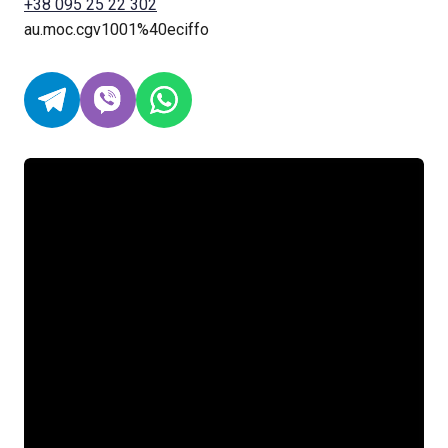
+38 095 25 22 302
au.moc.cgv1001%40eciffo