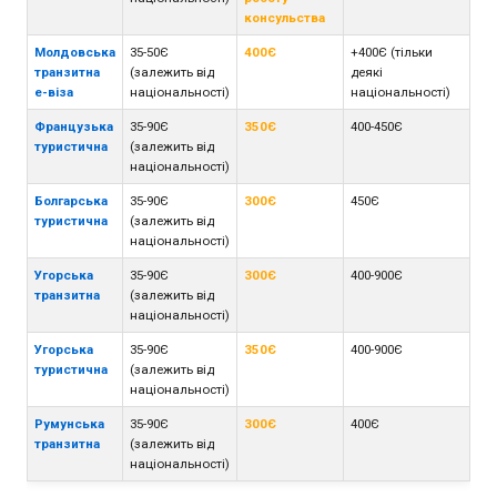
консульства
Молдовська
35-50Є
400Є
+400Є (тільки
транзитна
(залежить від
деякі
е-віза
національності)
національності)
Французька
35-90Є
350Є
400-450Є
туристична
(залежить від
національності)
Болгарська
35-90Є
300Є
450Є
туристична
(залежить від
національності)
Угорська
35-90Є
300Є
400-900Є
транзитна
(залежить від
національності)
Угорська
35-90Є
350Є
400-900Є
туристична
(залежить від
національності)
Румунська
35-90Є
300Є
400Є
транзитна
(залежить від
національності)