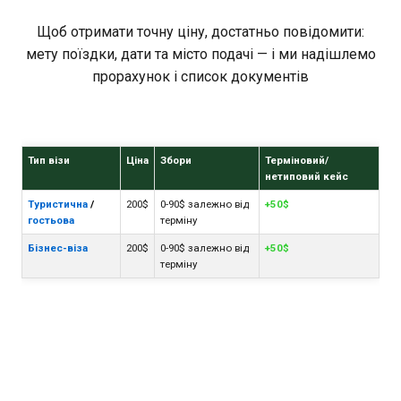
Щоб отримати точну ціну, достатньо повідомити:
мету поїздки, дати та місто подачі — і ми надішлемо
прорахунок і список документів
Тип візи
Ціна
Збори
Терміновий/
нетиповий кейс
Туристична
/
200$
0-90$ залежно від
+50$
гостьова
терміну
Бізнес-віза
200$
0-90$ залежно від
+50$
терміну