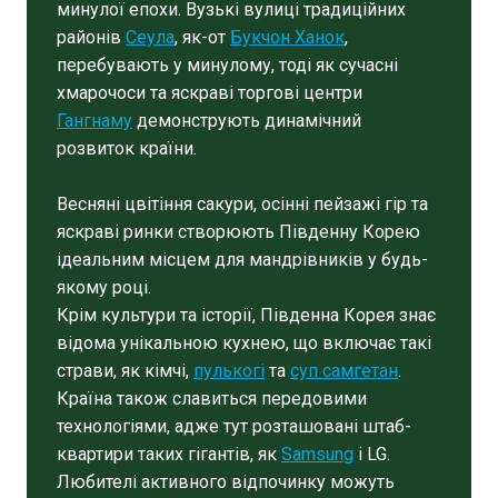
минулої епохи. Вузькі вулиці традиційних
районів
Сеула
, як-от
Букчон Ханок
,
перебувають у минулому, тоді як сучасні
хмарочоси та яскраві торгові центри
Гангнаму
демонструють динамічний
розвиток країни.
Весняні цвітіння сакури, осінні пейзажі гір та
яскраві ринки створюють Південну Корею
ідеальним місцем для мандрівників у будь-
якому році.
Крім культури та історії, Південна Корея знає
відома унікальною кухнею, що включає такі
страви, як кімчі,
пулькогі
та
суп самгетан
.
Країна також славиться передовими
технологіями, адже тут розташовані штаб-
квартири таких гігантів, як
Samsung
і LG.
Любителі активного відпочинку можуть