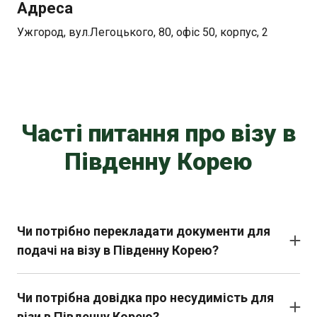
Адреса
Ужгород, вул.Легоцького, 80, офіс 50, корпус, 2
Часті питання про візу в
Південну Корею
Чи потрібно перекладати документи для
подачі на візу в Південну Корею?
Так, усі документи, які не англійською або
корейською мовою, повинні бути перекладені та
Чи потрібна довідка про несудимість для
засвідчені.
візи в Південну Корею?