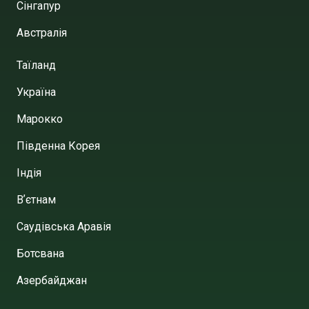
Сінгапур
Австралія
Таїланд
Україна
Марокко
Південна Корея
Індія
Вʼєтнам
Саудівська Аравія
Ботсвана
Азербайджан