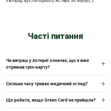
Ужгород, вул.Легоцького, 80, офіс 50, корпус, 2
Часті питання
Чи виграш у лотереї означає, що я вже
отримав грін-карту?
Ні. Виграш — це лише шанс пройти співбесіду.
Остаточне рішення приймається після подання
Скільки часу триває медичний огляд?
форми DS-260, проходження медогляду та
Зазвичай 1 день, але результати можуть бути готові
співбесіди в консульстві
протягом 2–3 днів. Записуватися потрібно завчасно
Що робити, якщо Green Card не прийшла?
в акредитовану клініку.
Перевірити статус у USCIS Case Status або