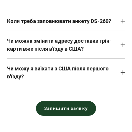
звернутися до служби підтримки. Також перевірте,
чи не була змінена адреса без оновлення.
Коли треба заповнювати анкету DS-260?
Якнайшвидше після оголошення результатів. Від
швидкості подання залежить черговість розгляду
Чи можна змінити адресу доставки грін-
вашої справи і призначення співбесіди.
карти вже після в'їзду в США?
Так. Через онлайн-форму AR-11 на сайті USCIS або
через особистий кабінет. Змінити адресу потрібно
Чи можу я виїхати з США після першого
якомога швидше, щоб уникнути втрати документів.
в'їзду?
Так, але бажано дочекатися отримання фізичної
Green Card. Без неї повернення до США може бути
ускладненим.
Залишити заявку