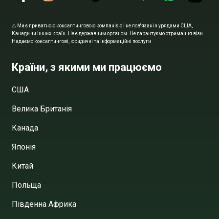
⚠️ Ми є приватною консалтинговою компанією і не пов'язані з урядами США,
Канади чи інших країн. Не є державним органом. Не гарантуємо отримання візи.
Надаємо консалтингові, юридичні та інформаційні послуги
Країни, з якими ми працюємо
США
Велика Британія
Канада
Японія
Китай
Польща
Південна Африка