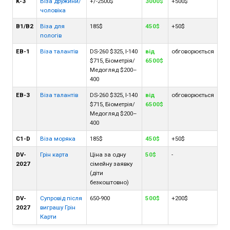
K-3
Віза дружини/
+/-2500$
3000$
+500$
чоловіка
В1/В2
Віза для
185$
450$
+50$
пологів
ЕВ-1
Віза талантів
DS-260 $325, I-140
від
обговорюється
$715, Біометрія/
6500$
Медогляд $200–
400
ЕВ-3
Віза талантів
DS-260 $325, I-140
від
обговорюється
$715, Біометрія/
6500$
Медогляд $200–
400
С1-D
Віза моряка
185$
450$
+50$
DV-
Грін карта
Ціна за одну
50$
-
2027
сімейну заявку
(діти
безкоштовно)
DV-
Супровід після
650-900
500$
+200$
2027
виграшу Грін
Карти