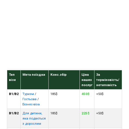
Тип
Мета поїздки
Конс.збір
Ціна
За
візи
наших
терміновість/
послуг
нетиповість
B1/B2
Туризм
/
185$
450$
+50$
Гостьова
/
Бізнес-віза
B1/B2
Для дитини,
185$
225$
+50$
яка подається
з дорослим