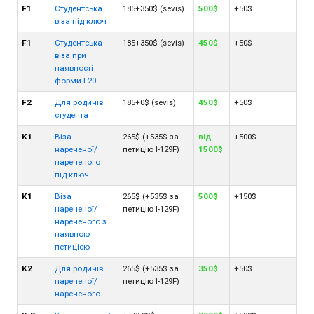
F1
Студентська
185+350$ (sevis)
500$
+50$
віза під ключ
F1
Студентська
185+350$ (sevis)
450$
+50$
віза при
наявності
форми I-20
F2
Для родичів
185+0$ (sevis)
450$
+50$
студента
K1
Віза
265$ (+535$ за
від
+500$
нареченої/
петицію I-129F)
1500$
нареченого
під ключ
K1
Віза
265$ (+535$ за
500$
+150$
нареченої/
петицію I-129F)
нареченого з
наявною
петицією
K2
Для родичів
265$ (+535$ за
350$
+50$
нареченої/
петицію I-129F)
нареченого