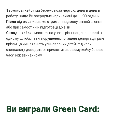
Термінові кейси
ми беремо поза чергою, день в день в
роботу, якщо Ви звернулись принаймні до 11:00 години
Після відмови -
ви вже отримали відмову в іншій агенції
або при самостійній підготовці до візи
Складні кейси
- мається на увазі - різні національності в
одному шлюбі, певні порушення, погашені депортації, різні
прізвища чи наявність усиновлених дітей і т д коли
спеціалісту доведеться присвятити вашому кейсу більше
часу, ніж звичайному
Ви виграли Green Card: