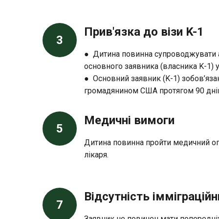
Прив'язка до візи K-1
3
● Дитина повинна супроводжувати 
основного заявника (власника K-1) 
● Основний заявник (K-1) зобов’яза
громадянином США протягом 90 днів 
Медичні вимоги
5
Дитина повинна пройти медичний ог
лікаря.
Відсутність імміграцій
7
Заявник не повинен мати попередні