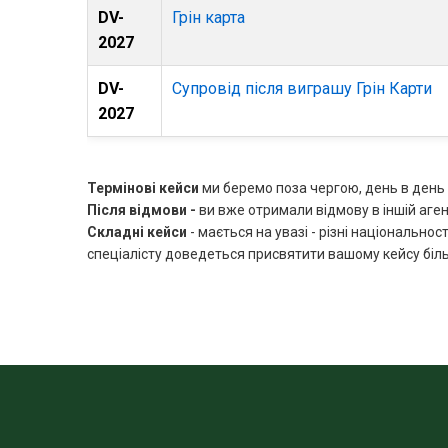
DV-
Грін карта
2027
DV-
Супровід після виграшу Грін Карти
2027
Термінові кейси
ми беремо поза чергою, день в день 
Після відмови -
ви вже отримали відмову в іншій агенц
Складні кейси
- мається на увазі - різні національнос
спеціалісту доведеться присвятити вашому кейсу біл