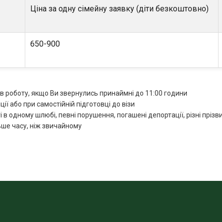
Ціна за одну сімейну заявку (діти безкоштовно)
650-900
в роботу, якщо Ви звернулись принаймні до 11:00 години
ії або при самостійній підготовці до візи
ті в одному шлюбі, певні порушення, погашені депортації, різні прізв
ьше часу, ніж звичайному