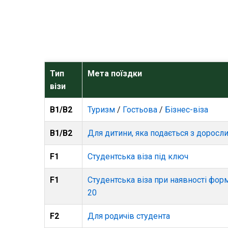
Тип
Мета поїздки
візи
B1/B2
Туризм
/
Гостьова
/
Бізнес-віза
B1/B2
Для дитини, яка подається з доросл
F1
Студентська віза під ключ
F1
Студентська віза при наявності форм
20
F2
Для родичів студента