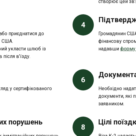
створює цей зв’я
Підтвердж
4
або приєднатися до
Громадянин США 
у США.
фінансову спром
ний укласти шлюб із
надавши
форму 
після в'їзду.
Документа
6
ляд у сертифікованого
Необхідно надат
документи, які 
заявником.
них порушень
Цілі поїзд
8
х імміграційних порушень
Віза K-2 надає