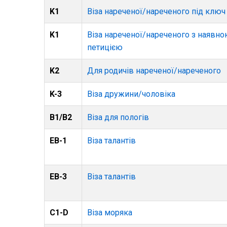
K1
Віза нареченої/нареченого під ключ
K1
Віза нареченої/нареченого з наявн
петицією
K2
Для родичів нареченої/нареченого
K-3
Віза дружини/чоловіка
В1/В2
Віза для пологів
ЕВ-1
Віза талантів
ЕВ-3
Віза талантів
С1-D
Віза моряка