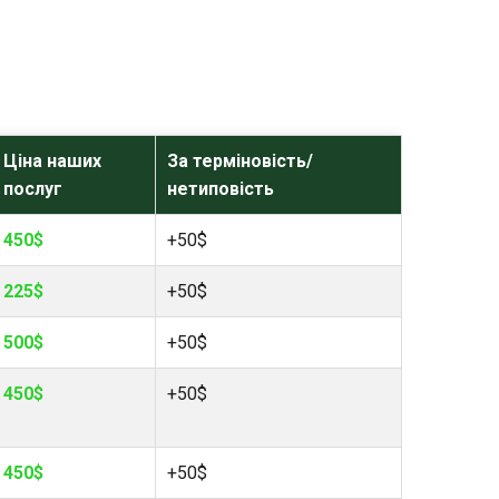
Ціна наших
За терміновість/
послуг
нетиповість
450$
+50$
225$
+50$
500$
+50$
450$
+50$
450$
+50$