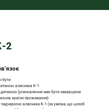
К-2
зв’язок
 бути:
итиною власника K-1.
дитиною (усиновлення має бути завершене
аконів країни проживання).
 падчеркою власника K-1 (за умови, що шлюб