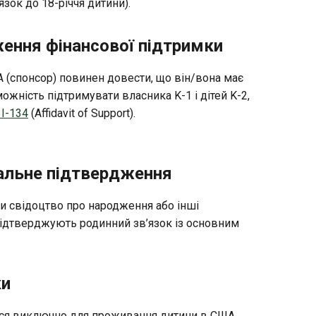
зок до 18-річчя дитини).
ення фінансової підтримки
(спонсор) повинен довести, що він/вона має
ожність підтримувати власника K-1 і дітей K-2,
I-134
(Affidavit of Support).
льне підтвердження
и свідоцтво про народження або інші
підтверджують родинний зв’язок із основним
ки
ться виключно для проживання дитини в США