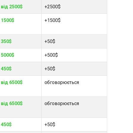
від 2500$
+2500$
1500$
+1500$
350$
+50$
5000$
+500$
450$
+50$
від 6500$
обговорюється
від 6500$
обговорюється
450$
+50$