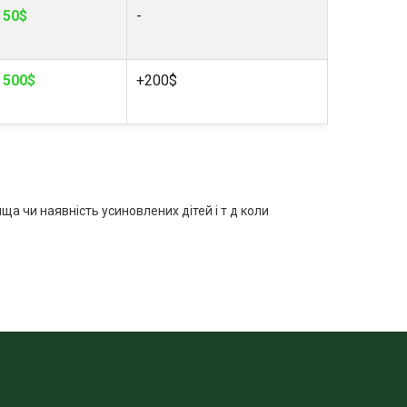
50$
-
500$
+200$
ища чи наявність усиновлених дітей і т д коли