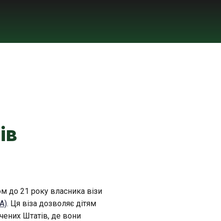
ів
ом до 21 року власника візи
А)
. Ця віза дозволяє дітям
чених Штатів, де вони