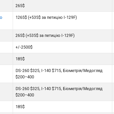
265$
ою
1265$ (+535$ за петицію I-129F)
265$ (+535$ за петицію I-129F)
+/-2500$
185$
DS-260 $325, I-140 $715, Біометрія/Медогляд
$200–400
DS-260 $325, I-140 $715, Біометрія/Медогляд
$200–400
185$