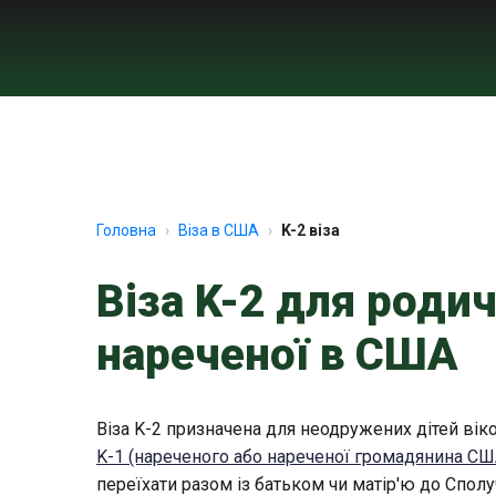
Головна
Віза в США
K-2 віза
Віза K-2 для родич
нареченої в США
Віза K-2 призначена для неодружених дітей вік
K-1 (нареченого або нареченої громадянина СШ
переїхати разом із батьком чи матір'ю до Сполу