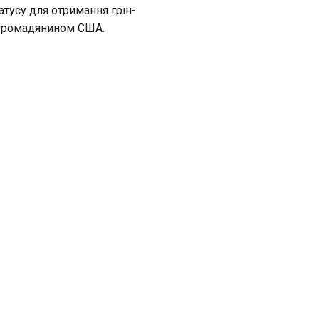
атусу для отримання грін-
з громадянином США.