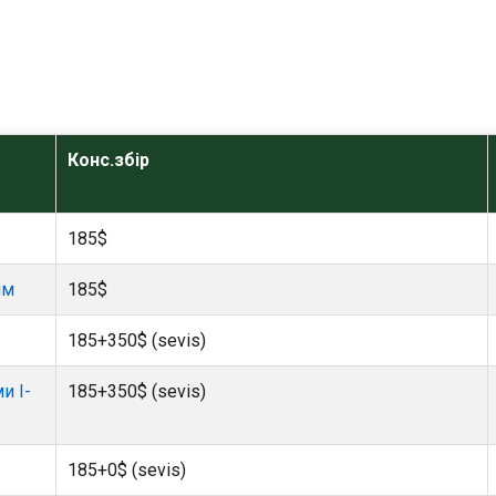
Конс.збір
185$
им
185$
185+350$ (sevis)
и I-
185+350$ (sevis)
185+0$ (sevis)