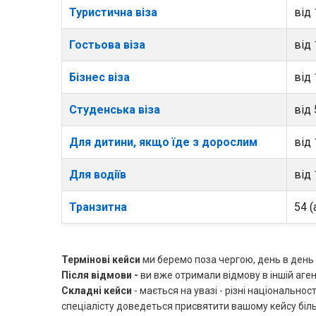
Туристична віза
від 
Гостьова віза
від 
Бізнес віза
від 
Студенська віза
від 
Для дитини, якщо їде з дорослим
від 
Для водіїв
від 
Транзитна
54 (
Термінові кейси
ми беремо поза чергою, день в день 
Після відмови -
ви вже отримали відмову в іншій агенц
Складні кейси
- мається на увазі - різні національнос
спеціалісту доведеться присвятити вашому кейсу біл