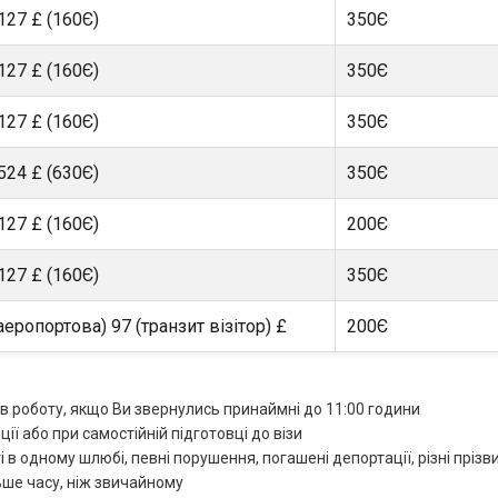
127 £ (160Є)
350Є
127 £ (160Є)
350Є
127 £ (160Є)
350Є
524 £ (630Є)
350Є
127 £ (160Є)
200Є
127 £ (160Є)
350Є
аеропортова) 97 (транзит візітор) £
200Є
в роботу, якщо Ви звернулись принаймні до 11:00 години
ії або при самостійній підготовці до візи
ті в одному шлюбі, певні порушення, погашені депортації, різні прізв
ьше часу, ніж звичайному