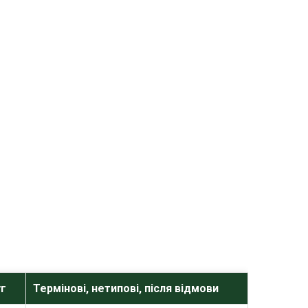
уг
Термінові, нетипові, після відмови