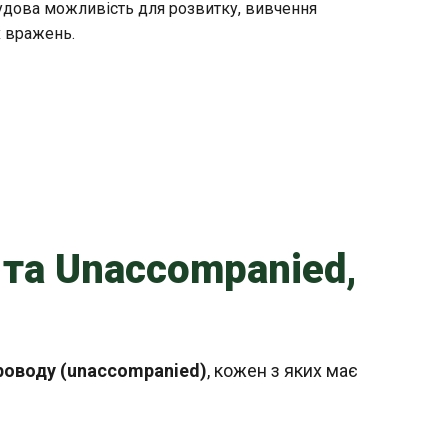
чудова можливість для розвитку, вивчення
х вражень.
 та Unaccompanied,
проводу (unaccompanied)
, кожен з яких має