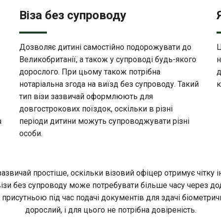
Віза без супроводу
Дозволяє дитині самостійно подорожувати до
Ц
Великобританії, а також у супроводі будь-якого
н
дорослого. При цьому також потрібна
д
нотаріальна згода на виїзд без супроводу. Такий
к
тип візи зазвичай оформлюють для
довгострокових поїздок, оскільки в різні
а
періоди дитини можуть супроводжувати різні
особи.
зазвичай простіше, оскільки візовий офіцер отримує чітку 
візи без супроводу може потребувати більше часу через до
и присутньою під час подачі документів для здачі біометри
дорослий, і для цього не потрібна довіреність.