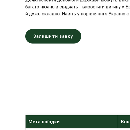
багато нюансів свідчать - виростити дитину у Бри
й дуже складно. Навіть у порівнянні з Україною
Залишити завку
Мета поїздки
Кон