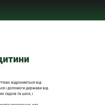
 дитини
ттєво відрізняється від
ться і допомоги держави від
х садків та шкіл, і
кати захоплення, але