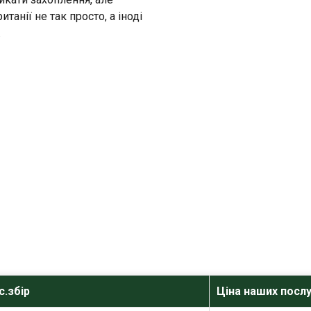
танії не так просто, а іноді
.
с.збір
Ціна наших посл