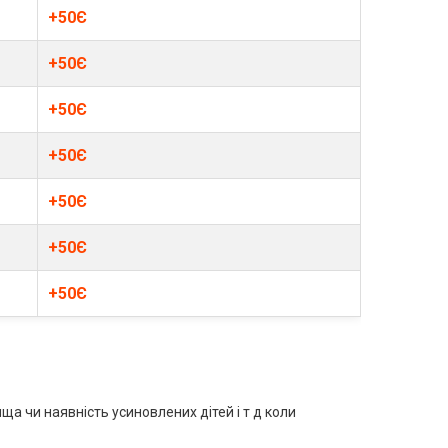
+50Є
+50Є
+50Є
+50Є
+50Є
+50Є
+50Є
ища чи наявність усиновлених дітей і т д коли