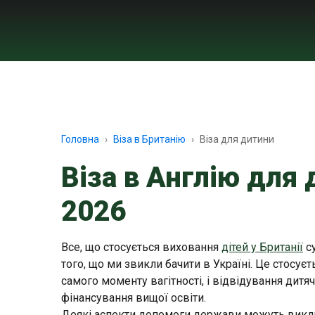
Головна
Віза в Британію
Віза для дитини
Віза в Англію для
2026
Все, що стосується виховання
дітей у Британії
су
того, що ми звикли бачити в Україні. Це стосує
самого моменту вагітності, і відвідування дитячи
фінансування вищої освіти.
Деякі аспекти допомоги держави можуть викли