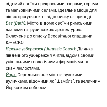
відомий своїми прекрасними озерами, горами
та мальовничими селами. Ідеальне місце для
піших прогулянок та відпочинку на природі.
Бат (Bath):
Місто, відоме своїми римськими
лазнями та грузинською архітектурою.
Включене до списку Всесвітньої спадщини
ЮНЕСКО.
Юрське узбережжя (Jurassic Coast):
Ділянка
південного узбережжя Англії, відома своїми
унікальними геологічними формаціями та
скам'янілостями.
Йорк:
Середньовічне місто з вузькими
вуличками, відомими як "Шамблз", та величним
Йоркським собором