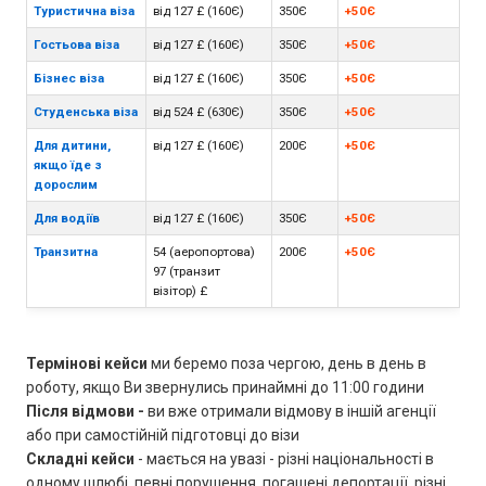
Туристична віза
від 127 £ (160Є)
350Є
+50Є
Гостьова віза
від 127 £ (160Є)
350Є
+50Є
Бізнес віза
від 127 £ (160Є)
350Є
+50Є
Студенська віза
від 524 £ (630Є)
350Є
+50Є
Для дитини,
від 127 £ (160Є)
200Є
+50Є
якщо їде з
дорослим
Для водіїв
від 127 £ (160Є)
350Є
+50Є
Транзитна
54 (аеропортова)
200Є
+50Є
97 (транзит
візітор) £
Термінові кейси
ми беремо поза чергою, день в день в
роботу, якщо Ви звернулись принаймні до 11:00 години
Після відмови -
ви вже отримали відмову в іншій агенції
або при самостійній підготовці до візи
Складні кейси
- мається на увазі - різні національності в
одному шлюбі, певні порушення, погашені депортації, різні