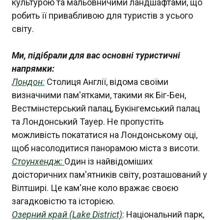
культурою та мальовничими ландшафтами, що
робить її привабливою для туристів з усього
світу.
Ми, підібрали для вас основні туристичні
напрямки:
Лондон
:
Столиця Англії, відома своїми
визначними пам'ятками, такими як Біг-Бен,
Вестмінстерський палац, Букінгемський палац
та Лондонський Тауер. Не пропустіть
можливість покататися на Лондонському оці,
щоб насолодитися панорамою міста з висоти.
Стоунхендж:
Один із найвідоміших
доісторичних пам'ятників світу, розташований у
Вілтширі. Це кам'яне коло вражає своєю
загадковістю та історією.
Озерний край (Lake District)
: Національний парк,