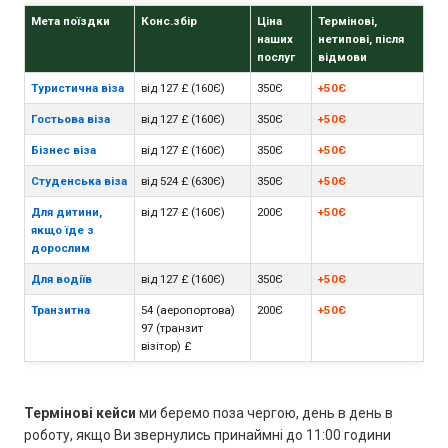
Мета поїздки
Конс.збір
Ціна
Термінові,
наших
нетипові, після
послуг
відмови
Туристична віза
від 127 £ (160Є)
350Є
+50Є
Гостьова віза
від 127 £ (160Є)
350Є
+50Є
Бізнес віза
від 127 £ (160Є)
350Є
+50Є
Студенська віза
від 524 £ (630Є)
350Є
+50Є
Для дитини,
від 127 £ (160Є)
200Є
+50Є
якщо їде з
дорослим
Для водіїв
від 127 £ (160Є)
350Є
+50Є
Транзитна
54 (аеропортова)
200Є
+50Є
97 (транзит
візітор) £
Термінові кейси
ми беремо поза чергою, день в день в
роботу, якщо Ви звернулись принаймні до 11:00 години