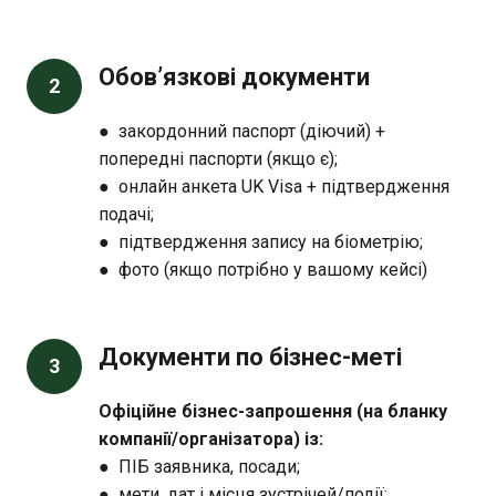
Обов’язкові документи
2
● закордонний паспорт (діючий) +
попередні паспорти (якщо є);
● онлайн анкета UK Visa + підтвердження
подачі;
● підтвердження запису на біометрію;
● фото (якщо потрібно у вашому кейсі)
Документи по бізнес-меті
3
Офіційне бізнес-запрошення (на бланку
компанії/організатора) із:
● ПІБ заявника, посади;
● мети, дат і місця зустрічей/події;