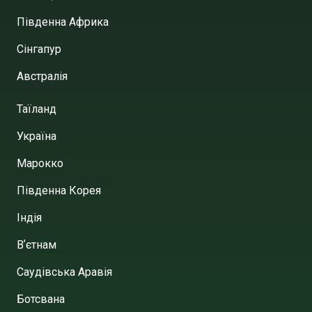
Південна Африка
Сінгапур
Австралія
Таїланд
Україна
Марокко
Південна Корея
Індія
Вʼєтнам
Саудівська Аравія
Ботсвана