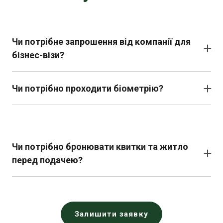
Чи потрібне запрошення від компанії для
бізнес-візи?
Так, для бізнес-візи необхідно мати запрошення від
британської компанії. У ньому має бути зазначено:
Чи потрібно проходити біометрію?
• Мета поїздки.
Так, під час подачі заявки потрібно надати відбитки
• Тривалість перебування.
пальців і зробити фото в центрі подачі візових заяв.
• Відповідальна особа у компанії.
Чи потрібно бронювати квитки та житло
перед подачею?
Не обов’язково бронювати квитки чи оплачувати
житло до отримання візи. Але потрібно надати план
подорожі, включно з можливими бронюваннями.
Залишити заявку