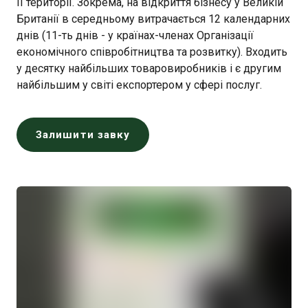
її території. Зокрема, на відкриття бізнесу у Великій
Британії в середньому витрачається 12 календарних
днів (11-ть днів - у країнах-членах Організації
економічного співробітництва та розвитку). Входить
у десятку найбільших товаровиробників і є другим
найбільшим у світі експортером у сфері послуг.
Залишити завку