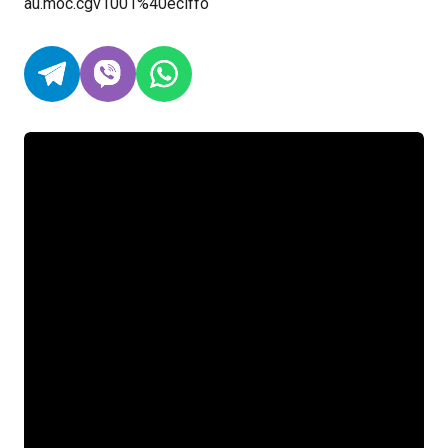
au.moc.cgv1001%40eciffo