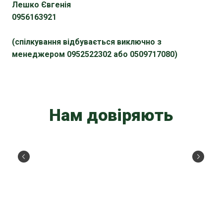
Лешко Євгенія
0956163921
(спілкування відбувається виключно з
менеджером 0952522302 або 0509717080)
Нам довіряють