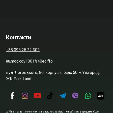
Контакти
+38 095 25 22 302
au.moc.cgv1001%40eciffo
вул. Легоцького, 80, корпус 2, офіс 50 м.Ужгород,
ЖК Park Land
⚠️ Ми є приватною консалтинговою компанією і не пов'язані з урядами США,