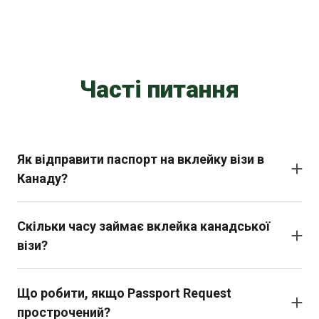
Часті питання
Як відправити паспорт на вклейку візи в
Канаду?
Курʼєрською доставкою або через наш офіс після
попередньої консультації
Скільки часу займає вклейка канадської
• Має достатньо вільних сторінок для візи 2шт
візи?
• Дійсний щонайменше 6 місяців після запланованої
У середньому 2–3 тижні з моменту відправки
дати в’їзду.
паспорта.
• Вкладіть паспорт у захисний конверт або упаковку
Що робити, якщо Passport Request
для уникнення пошкоджень.
прострочений?