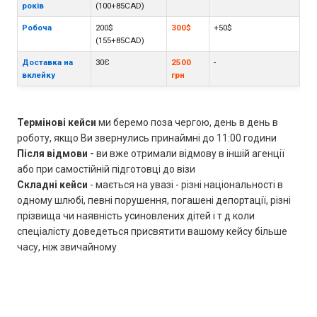
років
(100+85CAD)
Робоча
200$
300$
+50$
(155+85CAD)
Доставка на
30Є
2500
-
вклейку
грн
Термінові кейси
ми беремо поза чергою, день в день в
роботу, якщо Ви звернулись принаймні до 11:00 години
Після відмови -
ви вже отримали відмову в іншій агенції
або при самостійній підготовці до візи
Складні кейси
- мається на увазі - різні національності в
одному шлюбі, певні порушення, погашені депортації, різні
прізвища чи наявність усиновлених дітей і т д коли
спеціалісту доведеться присвятити вашому кейсу більше
часу, ніж звичайному