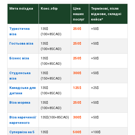
Мета поїздки
Конс.збір
Ціна
Термінові, після
наших
відмови, складні
послуг
кейси*
Туристична
135$
250$
+50$
віза
(100+85CAD)
Гостьова віза
135$
250$
+50$
(100+85CAD)
Бізнес віза
135$
250$
+50$
(100+85CAD)
Студенська
135$
300$
+50$
віза
(150+85CAD)
Канадська для
135$
125$
+25$
дитини
(100+85CAD)
Віза моряка
135$
250$
+50$
(100+85CAD)
Віза нареченої/
135$(100+85CAD)
300$
+50$
нареченого
Супервіза на 5
135$
500$
+100$