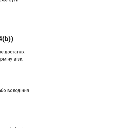
(b))
є достатніх
рміну візи.
або володіння