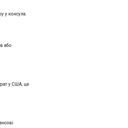
у у консула.
в або
рат у США, це
ансові