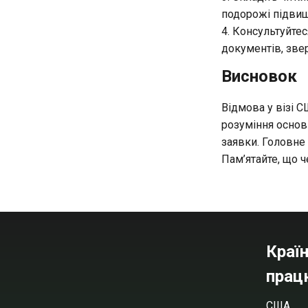
подорожі підвищ
Консультуйтес
документів, звер
Висновок
Відмова у візі С
розуміння основ
заявки. Головне 
Пам’ятайте, що ч
Країн
прац
США