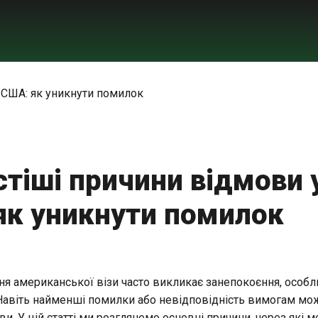
тіші причини відмови у
як уникнути помилок
я американської візи часто викликає занепокоєння, особл
Навіть найменші помилки або невідповідність вимогам мож
и. У цій статті ми розглянемо основні причини, через які 