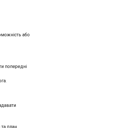
оможність або
ти попередні
га.
адавати
 та план