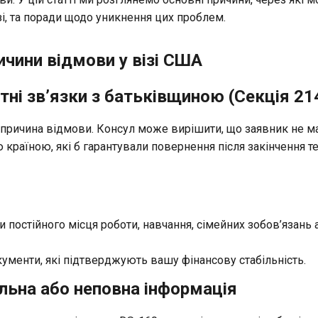
зі, та поради щодо уникнення цих проблем.
ичини відмови у візі США
тні зв’язки з батьківщиною (Секція 214
ричина відмови. Консул може вирішити, що заявник не ма
ю країною, які б гарантували повернення після закінчення те
 постійного місця роботи, навчання, сімейних зобов’язань 
кументи, які підтверджують вашу фінансову стабільність.
льна або неповна інформація