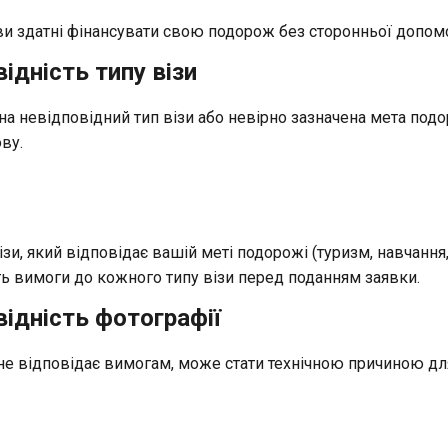
ви здатні фінансувати свою подорож без сторонньої допом
відність типу візи
на невідповідний тип візи або невірно зазначена мета под
ву.
ізи, який відповідає вашій меті подорожі (туризм, навчання,
ь вимоги до кожного типу візи перед поданням заявки.
відність фотографії
 не відповідає вимогам, може стати технічною причиною дл