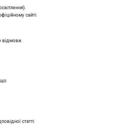
світлення).
фіційному сайті.
о відмови.
що.
повідної статті