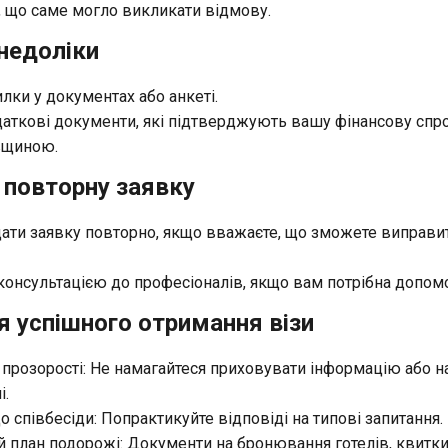
, що саме могло викликати відмову.
 недоліки
лки у документах або анкеті.
даткові документи, які підтверджують вашу фінансову спр
івщиною.
 повторну заявку
ати заявку повторно, якщо вважаєте, що зможете виправи
 консультацією до професіоналів, якщо вам потрібна допомо
 успішного отримання візи
прозорості: Не намагайтеся приховувати інформацію або н
і.
о співбесіди: Попрактикуйте відповіді на типові запитання.
ий план подорожі: Документи на бронювання готелів, квитки