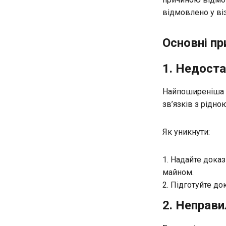
відмовлено у ві
Основні пр
1. Недоста
Найпоширеніша п
зв’язків з рідно
Як уникнути:
Надайте докази
майном.
Підготуйте до
2. Неправи