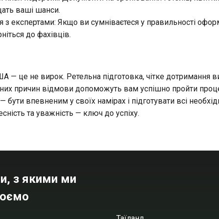
ать ваші шанси.
я з експертами: Якщо ви сумніваєтеся у правильності офо
ніться до фахівців.
ША — це не вирок. Ретельна підготовка, чітке дотримання в
них причин відмови допоможуть вам успішно пройти проц
— бути впевненим у своїх намірах і підготувати всі необхід
есність та уважність — ключ до успіху.
и, з якими ми
юємо
Таїланд