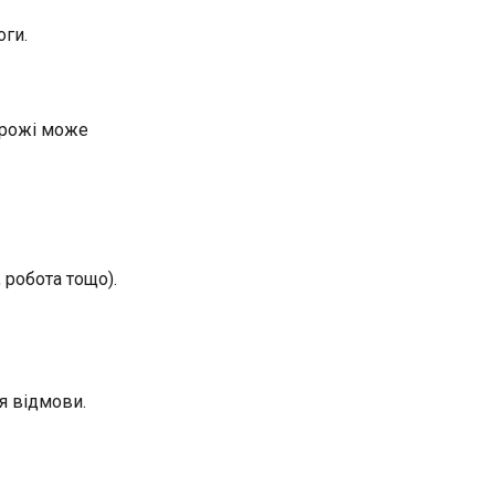
оги.
орожі може
 робота тощо).
я відмови.