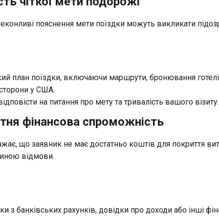
ість чіткої мети подорожі
еконливі пояснення мети поїздки можуть викликати підозр
ткий план поїздки, включаючи маршрути, бронювання готелі
сторони у США.
відповісти на питання про мету та тривалість вашого візиту.
атня фінансова спроможність
жає, що заявник не має достатньо коштів для покриття вит
чиною відмови.
и з банківських рахунків, довідки про доходи або інші фін