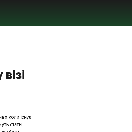
 візі
иво коли існує
уть стати
може бути