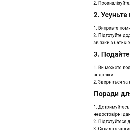
Проаналізуйте
2. Усуньте
Виправте поми
Підготуйте до
зв’язки з батьк
3. Подайте
Ви можете под
недоліки.
Зверніться за
Поради для
Дотримуйтесь 
недостовірні дан
Підготуйтеся д
Складіть чітк