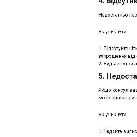
4. Відсутн
Недостатньо пер
Як уникнути:
Підготуйте чі
запрошення від 
Будьте готові 
5. Недост
Якщо консул вва
може стати при
Як уникнути:
Надайте виписк