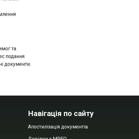
рмлення
имог та
ес подання
ні документи.
Навігація по сайту
Апостилізація документів
Довідки з МРЕО