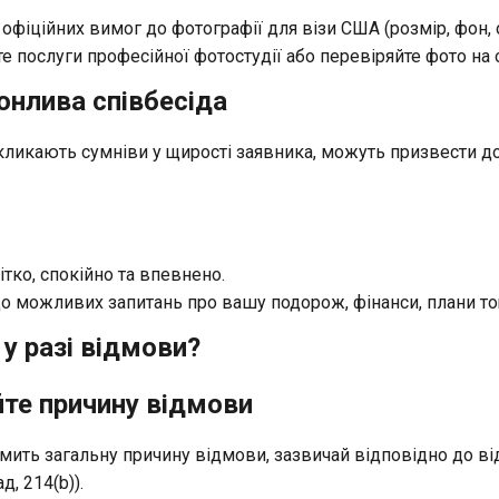
фіційних вимог до фотографії для візи США (розмір, фон, о
 послуги професійної фотостудії або перевіряйте фото на о
онлива співбесіда
викликають сумніви у щирості заявника, можуть призвести д
ітко, спокійно та впевнено.
до можливих запитань про вашу подорож, фінанси, плани то
у разі відмови?
йте причину відмови
мить загальну причину відмови, зазвичай відповідно до від
д, 214(b)).