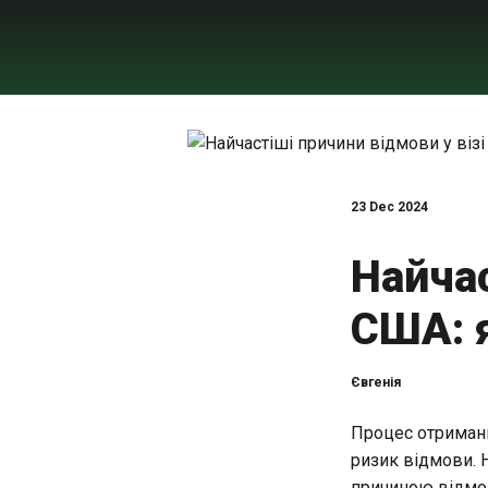
23 Dec 2024
Найчас
США: 
Євгенія
Процес отриманн
ризик відмови. 
причиною відмов