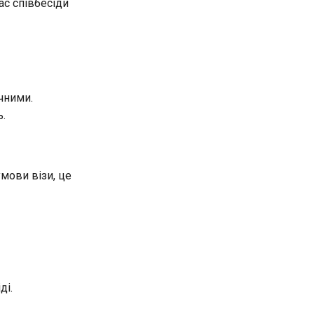
ас співбесіди
чними.
ь.
мови візи, це
ді.