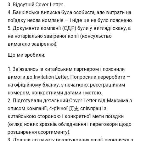
Відсутній Cover Letter.
Банківська виписка була особиста, але витрати на
поїздку несла компанія — і ніде це не було пояснено.
Документи компанії (ЄДР) були у вигляді скану, а
не нотаріально завіреної копії (консульство
вимагало завірення).
Що ми зробили:
Зв'язались із китайським партнером і пояснили
вимоги до Invitation Letter. Попросили переробити —
на офіційному бланку, з печаткою, реєстраційним
номером, конкретними датами і метою.
Підготували детальний Cover Letter від Максима з
описом компанії, 4-річної 历史 співпраці з
китайською стороною і конкретної мети поїздки
(огляд нових зразків обладнання і переговори щодо
розширення асортименту).
Додали до пакету роздруковану email-переписку з