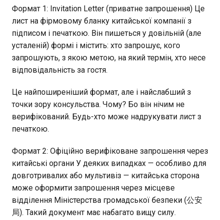
Формат 1: Invitation Letter (приватне запрошення) Це
лист на фірмовому бланку китайської компанії з
підписом і печаткою. Він пишеться у довільній (але
усталеній) формі і містить: хто запрошує, кого
запрошують, з якою метою, на який термін, хто несе
відповідальність за гостя.
Це найпоширеніший формат, але і найслабший з
точки зору консульства. Чому? Бо він нічим не
верифікований. Будь-хто може надрукувати лист з
печаткою.
Формат 2: Офіційно верифіковане запрошення через
китайські органи У деяких випадках — особливо для
довготривалих або мультивіз — китайська сторона
може оформити запрошення через місцеве
відділення Міністерства громадської безпеки (公安
局). Такий документ має набагато вищу силу.