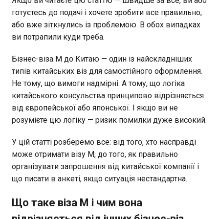
Якщо ви читаєте цю статтю — швидше за все, ви або
готуєтесь до подачі і хочете зробити все правильно,
або вже зіткнулись із проблемою. В обох випадках
ви потрапили куди треба.
Бізнес-віза M до Китаю — один із найскладніших
типів китайських віз для самостійного оформлення.
Не тому, що вимоги надмірні. А тому, що логіка
китайського консульства принципово відрізняється
від європейської або японської. І якщо ви не
розумієте цю логіку — ризик помилки дуже високий.
У цій статті розберемо все: від того, хто насправді
може отримати візу M, до того, як правильно
організувати запрошення від китайської компанії і
що писати в анкеті, якщо ситуація нестандартна.
Що таке віза M і чим вона
відрізняється від інших бізнес-віз