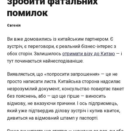
зробити фатальних
помилок
Євгенія
Ви вже домовились із китайським партнером. Є
зустріч, є переговори, є реальний бізнес-інтерес з
обох сторін. Залишилось
отримати візу до Китаю
— і
тут починається найнесподіваніше.
Виявляється, що «попросити запрошення» — це не
просто написати листа. Китайська сторона надсилає
незрозумілий документ, консульство повертає пакет
без пояснень, або — що ще гірше — виносить
відмову, не вказуючи причини. І ось підприємець,
який уже підтвердив ділову зустріч і купив квиток,
дивиться на відмовний штамп у паспорті.