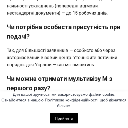
наявності ускладнень (попередні відмови,
нестандартні документи) — до 15 робочих днів.
Чи потрібна особиста присутність при
подачі?
Так, для більшості заявників — особисто або через
авторизований візовий центр. Уточнюйте поточний
порядок для України — він міг змінитись.
Чи можна отримати мультивізу M з
першого разу?
Для вашої зручності ми використовуємо файли cookie.
Ознайомтеся з нашою Політикою конфіденційності, щоб дізнатися
Технічно — так, практично — малоймовірно без 历史
більше.
поїздок до Китаю. Краща стратегія: отримати
одноразову, використати правильно, і при наступній
Прийняти
заявці запросити мульти.