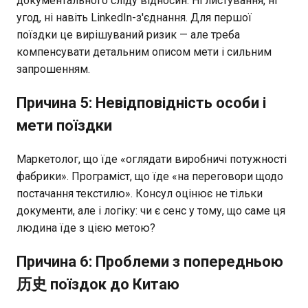
документального сліду відносин. Ні листування, ні
угод, ні навіть LinkedIn-з'єднання. Для першої
поїздки це вирішуваний ризик — але треба
компенсувати детальним описом мети і сильним
запрошенням.
Причина 5: Невідповідність особи і
мети поїздки
Маркетолог, що їде «оглядати виробничі потужності
фабрики». Програміст, що їде «на переговори щодо
постачання текстилю». Консул оцінює не тільки
документи, але і логіку: чи є сенс у тому, що саме ця
людина їде з цією метою?
Причина 6: Проблеми з попередньою
历史 поїздок до Китаю