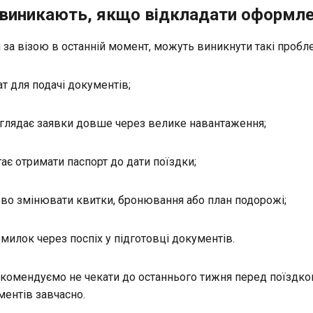
 виникають, якщо відкладати оформле
 за візою в останній момент, можуть виникнути такі пробл
т для подачі документів;
глядає заявки довше через велике навантаження;
ає отримати паспорт до дати поїздки;
ово змінювати квитки, бронювання або план подорожі;
милок через поспіх у підготовці документів.
комендуємо не чекати до останнього тижня перед поїздко
ментів завчасно.