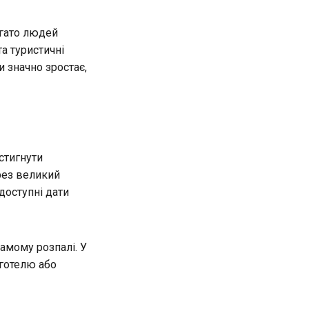
агато людей
та туристичні
и значно зростає,
стигнути
ерез великий
доступні дати
самому розпалі. У
 готелю або