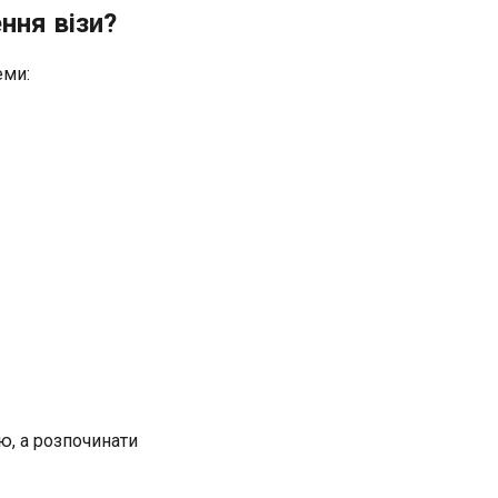
ння візи?
еми:
ю, а розпочинати