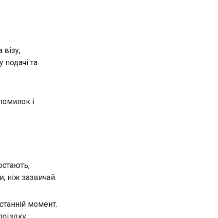
 візу,
 подачі та
помилок і
остають,
, ніж зазвичай.
станній момент.
поїздку.