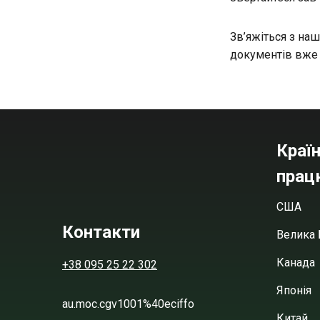
Зв’яжіться з на
документів вже 
Країн
прац
США
Контакти
Велика 
Канада
+38 095 25 22 302
Японія
au.moc.cgv1001%40eciffo
Китай