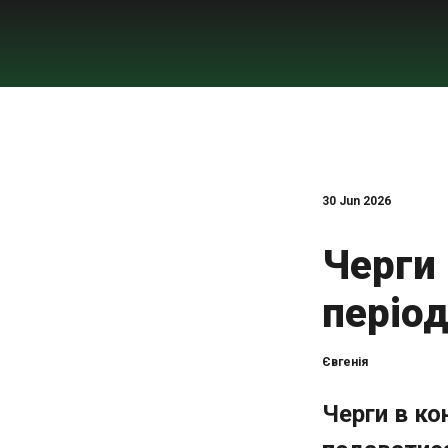
30 Jun 2026
Черги 
періо
Євгенія
Черги в ко