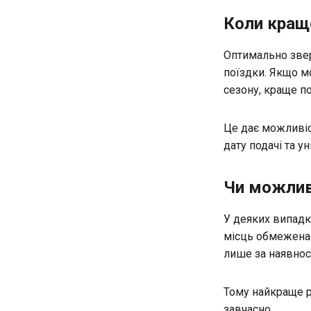
Коли кращ
Оптимально звер
поїздки. Якщо мо
сезону, краще п
Це дає можливіс
дату подачі та у
Чи можлив
У деяких випадк
місць обмежена.
лише за наявнос
Тому найкраще р
завчасно.