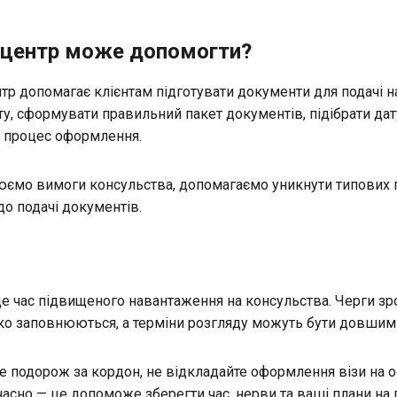
й центр може допомогти?
тр допомагає клієнтам підготувати документи для подачі на
у, сформувати правильний пакет документів, підібрати дату
 процес оформлення.
ємо вимоги консульства, допомагаємо уникнути типових 
до подачі документів.
 це час підвищеного навантаження на консульства. Черги зр
о заповнюються, а терміни розгляду можуть бути довшими
е подорож за кордон, не відкладайте оформлення візи на о
часно — це допоможе зберегти час, нерви та ваші плани на 