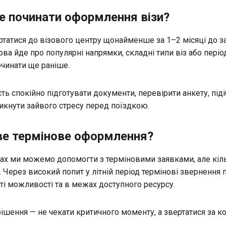
е починати оформлення візи?
татися до візового центру щонайменше за 1–2 місяці до з
ва йде про популярні напрямки, складні типи віз або пері
очинати ще раніше.
ть спокійно підготувати документи, перевірити анкету, під
никнути зайвого стресу перед поїздкою.
е термінове оформлення?
ах ми можемо допомогти з терміновими заявками, але кіль
 Через високий попит у літній період термінові звернення
ті можливості та в межах доступного ресурсу.
ішення — не чекати критичного моменту, а звертатися за к