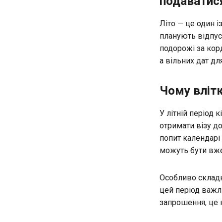
подаватися
Літо — це один 
планують відпуст
подорожі за корд
а вільних дат дл
Чому влітк
У літній період 
отримати візу до
попит календарі
можуть бути вже
Особливо складно
цей період важл
запрошення, це 