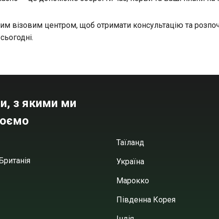
шим візовим центром, щоб отримати консультацію та розпоч
сьогодні.
и, з якими ми
юємо
Таїланд
Британія
Україна
Марокко
Південна Корея
Індія