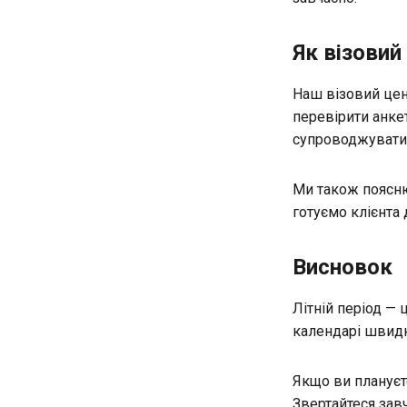
Як візови
Наш візовий цен
перевірити анкет
супроводжувати
Ми також поясню
готуємо клієнта 
Висновок
Літній період —
календарі швидк
Якщо ви плануєт
Звертайтеся зав