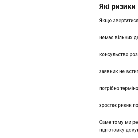
Які ризики
Якщо звертатися
немає вільних да
консульство роз
заявник не встиг
потрібно термін
зростає ризик по
Саме тому ми ре
підготовку доку