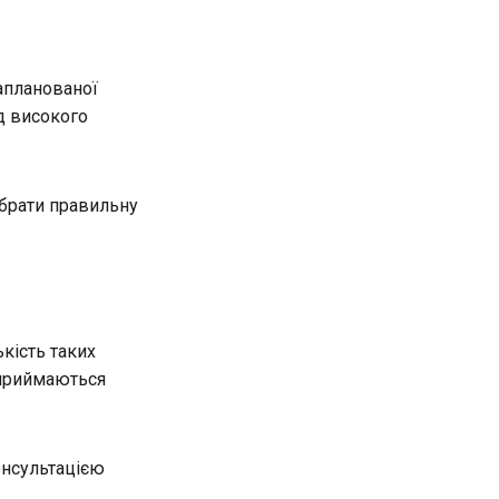
апланованої
од високого
ібрати правильну
кість таких
 приймаються
онсультацією