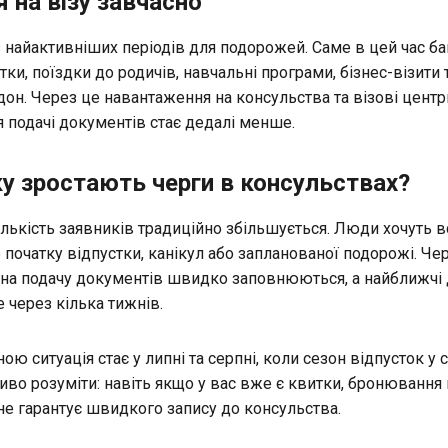
 на візу завчасно
із найактивніших періодів для подорожей. Саме в цей час б
ки, поїздки до родичів, навчальні програми, бізнес-візити 
он. Через це навантаження на консульства та візові центр
я подачі документів стає дедалі менше.
у зростають черги в консульствах?
кількість заявників традиційно збільшується. Люди хочуть в
 початку відпустки, канікул або запланованої подорожі. Ч
 на подачу документів швидко заповнюються, а найближчі 
 через кілька тижнів.
ю ситуація стає у липні та серпні, коли сезон відпусток у 
иво розуміти: навіть якщо у вас вже є квитки, бронювання
не гарантує швидкого запису до консульства.