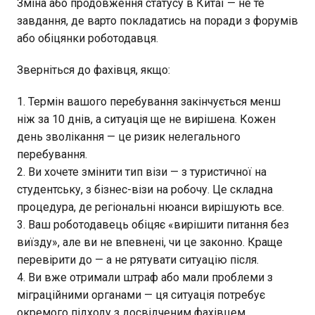
Зміна або продовження статусу в Китаї — не те
завдання, де варто покладатись на поради з форумів
або обіцянки роботодавця.
Зверніться до фахівця, якщо:
Термін вашого перебування закінчується менш
ніж за 10 днів, а ситуація ще не вирішена. Кожен
день зволікання — це ризик нелегального
перебування.
Ви хочете змінити тип візи — з туристичної на
студентську, з бізнес-візи на робочу. Це складна
процедура, де регіональні нюанси вирішують все.
Ваш роботодавець обіцяє «вирішити питання без
виїзду», але ви не впевнені, чи це законно. Краще
перевірити до — а не рятувати ситуацію після.
Ви вже отримали штраф або мали проблеми з
міграційними органами — ця ситуація потребує
окремого підходу з досвідченим фахівцем.