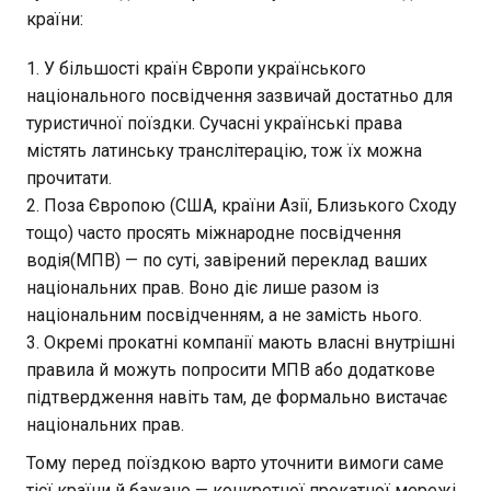
країни:
У більшості країн Європи українського
національного посвідчення зазвичай достатньо для
туристичної поїздки. Сучасні українські права
містять латинську транслітерацію, тож їх можна
прочитати.
Поза Європою (США, країни Азії, Близького Сходу
тощо) часто просять міжнародне посвідчення
водія(МПВ) — по суті, завірений переклад ваших
національних прав. Воно діє лише разом із
національним посвідченням, а не замість нього.
Окремі прокатні компанії мають власні внутрішні
правила й можуть попросити МПВ або додаткове
підтвердження навіть там, де формально вистачає
національних прав.
Тому перед поїздкою варто уточнити вимоги саме
тієї країни й бажано — конкретної прокатної мережі,