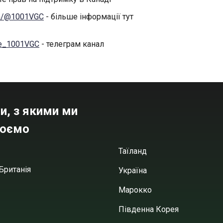
m/@1001VGC
- більше інформації тут
ine_1001VGC
- телеграм канал
и, з якими ми
юємо
Таїланд
Британія
Україна
Марокко
Південна Корея