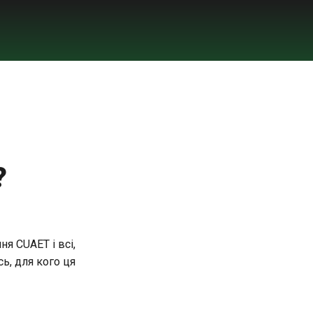
?
я CUAET і всі,
ь, для кого ця