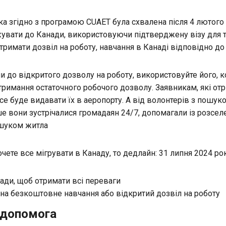
а згідно з програмою CUAET була схвалена після 4 лютого 
увати до Канади, використовуючи підтверджену візу для 
римати дозвіл на роботу, навчання в Канаді відповідно до 
 до відкритого дозволу на роботу, використовуйте його, 
тримання остаточного робочого дозволу. Заявникам, які отр
все буде видавати їх в аеропорту. А від волонтерів з пошу
ше вони зустрічалися громадаян 24/7, допомагали із розсел
шуком житла
чете все мігрувати в Канаду, то дедлайн: 31 липня 2024 ро
нади, щоб отримати всі переваги
 на безкоштовне навчання або відкритий дозвіл на роботу
 допомога