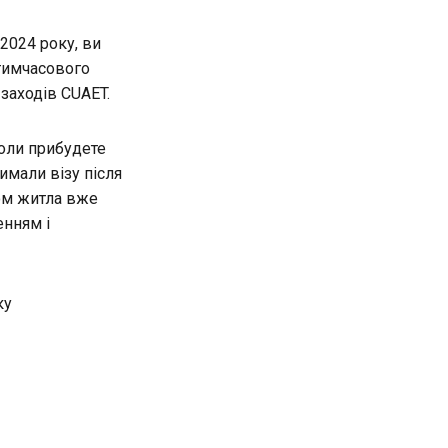
2024 року, ви
тимчасового
заходів CUAET.
коли прибудете
имали візу після
ком житла вже
енням і
ку