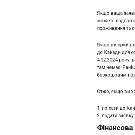
Якщо ваша заявк
можете подорож
проживання та от
Якщо ви прийшли
до Канади для о
4.02.2024 року, 
там немає. Рані
безкошовим по
Отже, якщо ви хо
поїхати до Ка
подати заявку
Фінансова