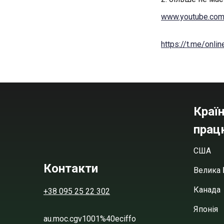
www.youtube.co
https://t.me/onl
Країн
прац
США
Контакти
Велика 
Канада
+38 095 25 22 302
Японія
au.moc.cgv1001%40eciffo