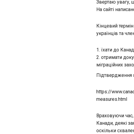
Звертаю увагу, 
На сайті написан
Кінцевий термін
українців та чле
їхати до Кана
отримати доку
міграційних захо
Підтвердження н
https://www.cana
measures.html
Враховуючи час,
Канади, деякі за
оскільки схвален