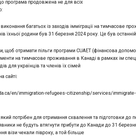
що програма продовжена не для всіх
о:
 виконання багатьох із заходів імміграції на тимчасове пр
нів їхньої родини був 31 березня 2024 року. Це був останні
ди, щоб отримати пільги програми CUAET (фінансова допомо
менти на тимчасове проживання в Канаді в рамках ім спец
дів для українців та членів їх сімей
а сайті:
da.ca/en/immigration-refugees-citizenship/services/immigrate
 який потрібен для отримання схвалення та підготовки до п
явники не будуть втягнути прибути до Канади до 31 березня
ня візи чекали півроку, а той більше