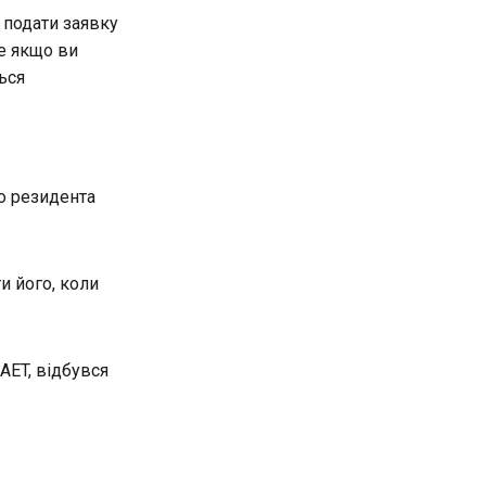
 подати заявку
е якщо ви
ься
о резидента
и його, коли
AET, відбувся