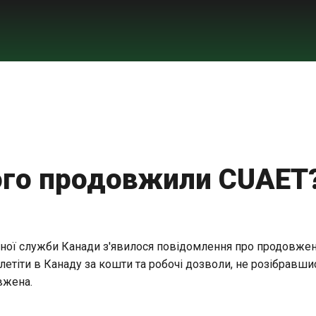
ого продовжили CUAET
ійної служби Канади з'явилося повідомлення про продовженн
летіти в Канаду за кошти та робочі дозволи, не розібравшис
вжена.