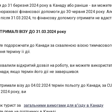
 до 31 березня 2024 року в Канаду або раніше - ви можете
норазової фінансової допомоги до 30 червня 2024 року. Ал
 після 31.03.2024, то фінансову допомогу отримати не вдаст
РИМАЛІ ВІЗУ ДО 31.03.2024 року
е подорожчати до Канади за схваленою візою тимчасовог
ня терміну її дії.
хвалили відкритий дозвіл на роботу, ви можете використат
нади, якщо термін його дії не завершився.
римали візу до 04.02.2024 термін польоту до Канади, за CU
 2024 року, ви
 як турист за
загальними вимогами для в'їзду в Канаду
те прав на підтримку в Канаді