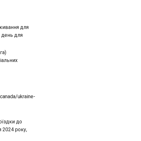
оживання для
й день для
га)
іальних
-canada/ukraine-
оїздки до
 2024 року,