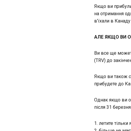
Якщо ви прибули
на отримання од
в'їхали в Канаду
АЛЕ ЯКЩО ВИ ОТ
Ви все ще может
(TRV) до закінчен
Якщо ви також с
прибудете до Ка
Однак якщо ви от
після 31 березня
летите тільки
більше не має