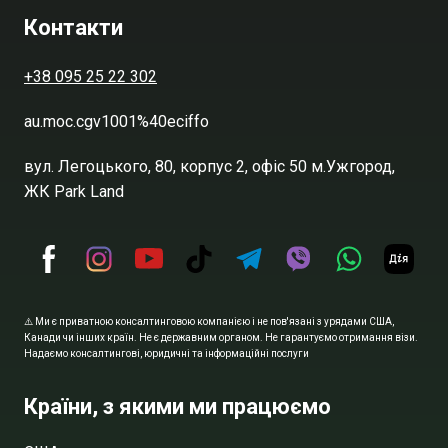
Контакти
+38 095 25 22 302
au.moc.cgv1001%40eciffo
вул. Легоцького, 80, корпус 2, офіс 50 м.Ужгород,
ЖК Park Land
⚠️ Ми є приватною консалтинговою компанією і не пов'язані з урядами США,
Канади чи інших країн. Не є державним органом. Не гарантуємо отримання візи.
Надаємо консалтингові, юридичні та інформаційні послуги
Країни, з якими ми працюємо