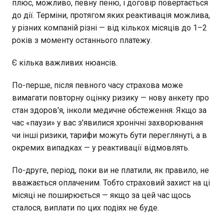
плюс, можливо, певну пеню, і договір повертається
до дії. Терміни, протягом яких реактивація можлива,
у різних компаній різні — від кількох місяців до 1–2
років з моменту останнього платежу.
Є кілька важливих нюансів.
По-перше, після певного часу страхова може
вимагати повторну оцінку ризику — нову анкету про
стан здоров'я, інколи медичне обстеження. Якщо за
час «паузи» у вас з'явилися хронічні захворювання
чи інші ризики, тарифи можуть бути переглянуті, а в
окремих випадках — у реактивації відмовлять.
По-друге, період, поки ви не платили, як правило, не
вважається оплаченим. Тобто страховий захист на ці
місяці не поширюється — якщо за цей час щось
сталося, виплати по цих подіях не буде.