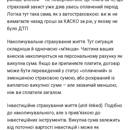
страховий захист уже діяв увесь оплачений період.
Логіка тут така сама, як з автостраховкою: ви ж не
вимагаєте назад гроші за КАСКО за рік, у якому не
було ДТП.
Накопичувальне страхування життя. Тут ситуація
складніша й одночасно «м'якша». Частина ваших
внесків накопичується на персональному рахунку як
викупна сума. Якщо ви припиняєте платити, договір
може бути переведений у статус «оплачений» зі
зменшеною страховою сумою, або розірваний із
виплатою викупної суми — але зазвичай меншою,
ніж ви сплатили загалом.
Інвестиційне страхування життя (unit-linked). Подібно
до накопичувального, але з прив'язкою до
інвестиційних інструментів. Викупна сума залежить
від поточної вартості інвестицій і може як