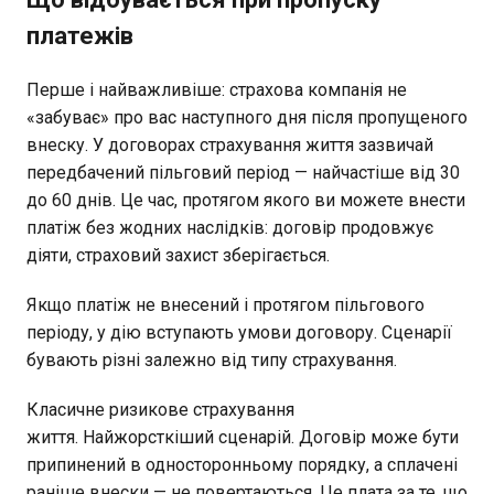
платежів
Перше і найважливіше: страхова компанія не
«забуває» про вас наступного дня після пропущеного
внеску. У договорах страхування життя зазвичай
передбачений пільговий період — найчастіше від 30
до 60 днів. Це час, протягом якого ви можете внести
платіж без жодних наслідків: договір продовжує
діяти, страховий захист зберігається.
Якщо платіж не внесений і протягом пільгового
періоду, у дію вступають умови договору. Сценарії
бувають різні залежно від типу страхування.
Класичне ризикове страхування
життя. Найжорсткіший сценарій. Договір може бути
припинений в односторонньому порядку, а сплачені
раніше внески — не повертаються. Це плата за те, що