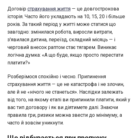
Договір
страхування життя
— це довгострокова
історія. Часто його укладають на 10, 15, 20 і більше
років. За такий період у житті може статися що
завгодно: змінилася робота, виросли витрати,
з'явилася дитина, переїзд, складний місяць — і
черговий внесок раптом стає тягарем. Виникає
логічна думка: «А що буде, якщо просто перестати
платити?»
Розберімося спокійно і чесно. Припинення
страхування життя — це не катастрофа і не злочин,
але й не «нічого не станеться». Наслідки залежать
від того, на якому етапі ви припинили платити, який у
вас тип договору і як ви діятимете далі. Знаючи
правила гри, ризики можна звести до мінімуму, а
часто й зовсім уникнути.
Що відбувається при пропуску