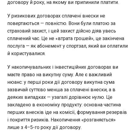
договору й року, на якому ви припинили платити.
У ризикових договорах сплачені внески не
повертаються — повністю. Вони були платою за
страховий захист, і цей захист дійсно діяв увесь
сплачений час. Це не «втрата грошей», це закінчена
послуга — як абонемент у спортзал, який ви оплатили
й користувалися.
У накопичувальних і інвестиційних договорах ви
маєте право на викупну суму. Але є важливий
нюанс: у перші роки дії договору викупна сума
зазвичай суттєво менша за сплачені внески, а в
деяких випадках — узагалі дорівнює нулю. Це
закладено в економіку продукту: основна частина
перших внесків іде на комісії, формування резервів
і покриття ризиків. Накопичення «розганяється»
лише з 4–5-го року дії договору.