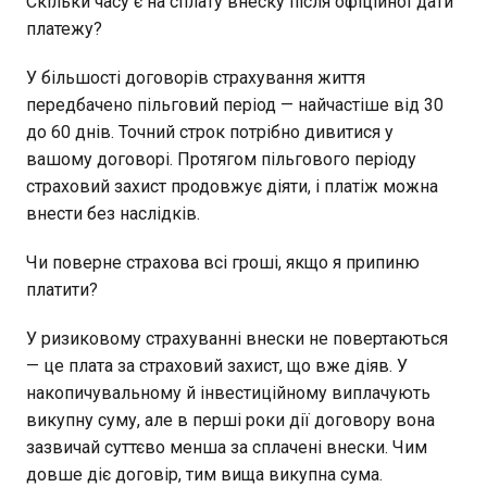
Скільки часу є на сплату внеску після офіційної дати
платежу?
У більшості договорів страхування життя
передбачено пільговий період — найчастіше від 30
до 60 днів. Точний строк потрібно дивитися у
вашому договорі. Протягом пільгового періоду
страховий захист продовжує діяти, і платіж можна
внести без наслідків.
Чи поверне страхова всі гроші, якщо я припиню
платити?
У ризиковому страхуванні внески не повертаються
— це плата за страховий захист, що вже діяв. У
накопичувальному й інвестиційному виплачують
викупну суму, але в перші роки дії договору вона
зазвичай суттєво менша за сплачені внески. Чим
довше діє договір, тим вища викупна сума.