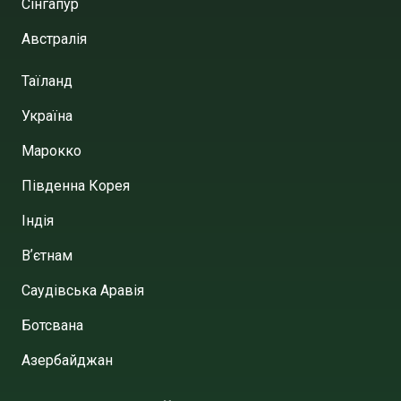
Сінгапур
Австралія
Таїланд
Україна
Марокко
Південна Корея
Індія
Вʼєтнам
Саудівська Аравія
Ботсвана
Азербайджан