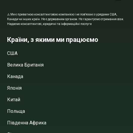
⚠️ Ми є приватною консалтинговою компанією і не пов'язані з урядами США,
Канади чи інших країн. Не є державним органом. Не гарантуємо отримання візи.
Надаємо консалтингові, юридичні та інформаційні послуги
Країни, з якими ми працюємо
США
Велика Британія
Канада
Японія
Китай
Польща
Південна Африка