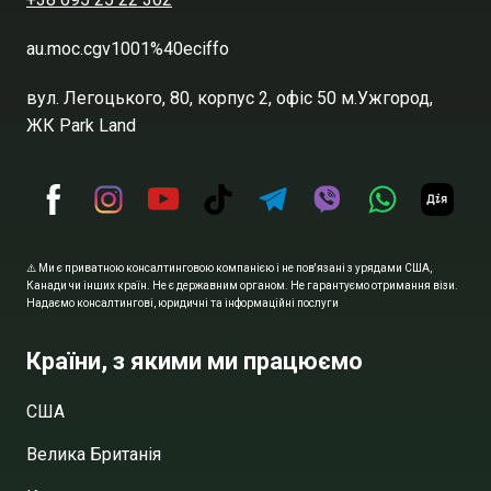
au.moc.cgv1001%40eciffo
вул. Легоцького, 80, корпус 2, офіс 50 м.Ужгород,
ЖК Park Land
⚠️ Ми є приватною консалтинговою компанією і не пов'язані з урядами США,
Канади чи інших країн. Не є державним органом. Не гарантуємо отримання візи.
Надаємо консалтингові, юридичні та інформаційні послуги
Країни, з якими ми працюємо
США
Велика Британія