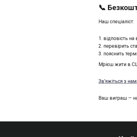
📞 Безкошт
Наш спеціаліст:
відповість на 
перевірить ст
пояснить термі
Мрієш жити в СШ
Зв’яжіться з на
Ваш виграш — на