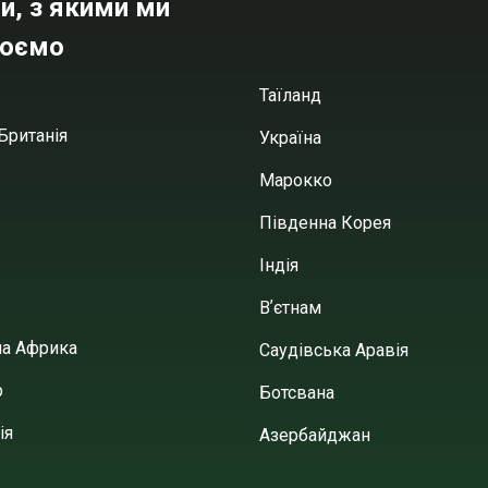
и, з якими ми
юємо
Таїланд
Британія
Україна
Марокко
Південна Корея
Індія
Вʼєтнам
на Африка
Саудівська Аравія
р
Ботсвана
ія
Азербайджан