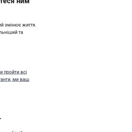
йтеся ним
ий змінює життя.
льніший та
и пройти всі
танти, ми ваш
т