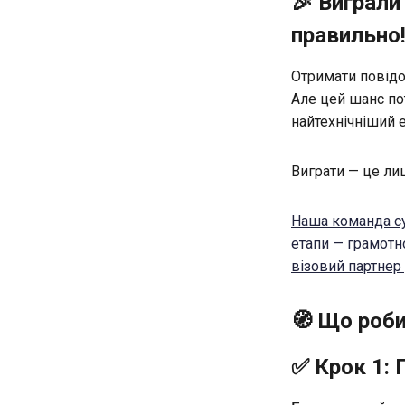
🎉 Виграли
правильно
Отримати повідом
Але цей шанс пот
найтехнічніший е
Виграти — це ли
Наша команда су
етапи — грамотн
візовий партнер
🧭 Що роби
✅ Крок 1: 