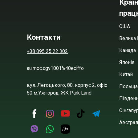
Країн
прац
США
Контакти
Велика 
Канада
+38 095 25 22 302
Японія
au.moc.cgv1001%40eciffo
Китай
вул. Легоцького, 80, корпус 2, офіс
Польща
50 м.Ужгород, ЖК Park Land
Півден
Сінгапу
Австрал