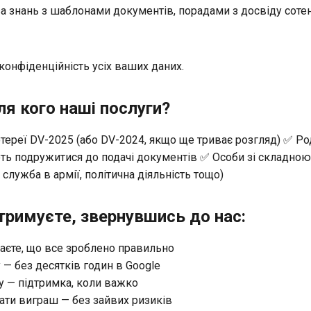
за знань з шаблонами документів, порадами з досвіду соте
 конфіденційність усіх ваших даних.
 Для кого наші послуги?
ереї DV-2025 (або DV-2024, якщо ще триває розгляд) ✅ Ро
ють подружитися до подачі документів ✅ Особи зі складною
, служба в армії, політична діяльність тощо)
тримуєте, звернувшись до нас:
наєте, що все зроблено правильно
 — без десятків годин в Google
у — підтримка, коли важко
ати виграш — без зайвих ризиків