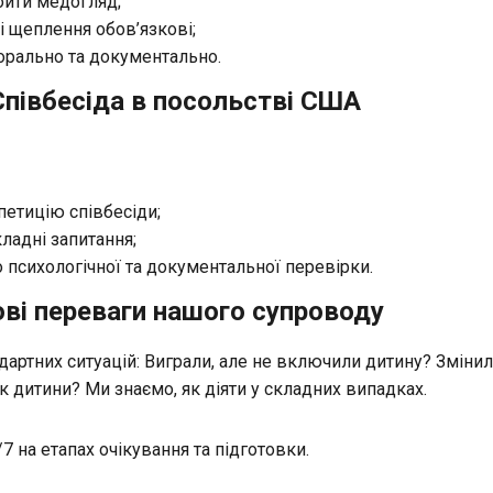
ойти медогляд;
і щеплення обов’язкові;
орально та документально.
Співбесіда в посольстві США
етицію співбесіди;
адні запитання;
о психологічної та документальної перевірки.
ві переваги нашого супроводу
ндартних ситуацій: Виграли, але не включили дитину? Зміни
 дитини? Ми знаємо, як діяти у складних випадках.
7 на етапах очікування та підготовки.