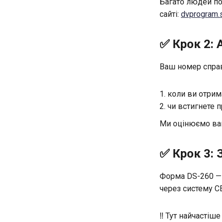
Багато людей по
сайті:
dvprogram.s
✅ Крок 2: 
Ваш номер справ
коли ви отрим
чи встигнете 
Ми оцінюємо ваш
✅ Крок 3: 
Форма DS-260 — 
через систему C
‼️ Тут найчасті