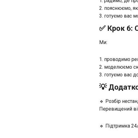
радимо, де пр
пояснюємо, як
готуємо вас м
✅ Крок 6: 
Ми:
проводимо реп
моделюємо скл
готуємо вас д
💡 Додатко
🔹 Розбір неста
Перевищений вік
🔹 Підтримка 24/