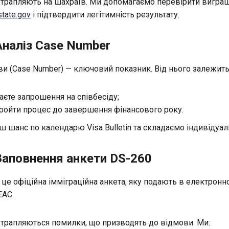
трапляють на шахраїв. Ми допомагаємо перевірити виграш
tate.gov
і підтвердити легітимність результату.
Аналіз Case Number
и (Case Number) — ключовий показник. Від нього залежить
аєте запрошення на співбесіду;
пройти процес до завершення фінансового року.
 шанс по календарю Visa Bulletin та складаємо індивідуаль
Заповнення анкети DS-260
це офіційна імміграційна анкета, яку подають в електронн
EAC.
ше трапляються помилки, що призводять до відмови. Ми: