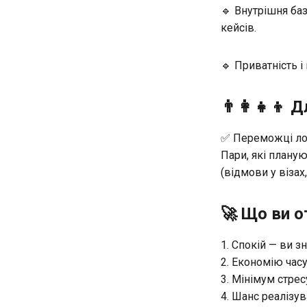
🔹 Внутрішня ба
кейсів.
🔹 Приватність і
👨‍👩‍👧‍👦
✅ Переможці лот
Пари, які плану
(відмови у візах
🚀 Що ви о
Спокій — ви з
Економію часу
Мінімум стрес
Шанс реалізув