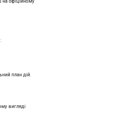
 на офіційному
:
ний план дій.
ому вигляді