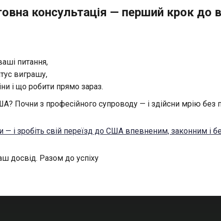
овна консультація — перший крок до в
ваші питання,
атус виграшу,
ни і що робити прямо зараз.
А? Почни з професійного супроводу — і здійсни мрію без 
ми — і зробіть свій переїзд до США впевненим, законним і 
ш досвід. Разом до успіху