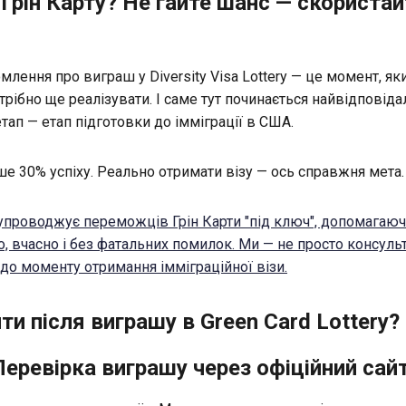
 Грін Карту? Не гайте шанс — скориста
!
лення про виграш у Diversity Visa Lottery — це момент, як
рібно ще реалізувати. І саме тут починається найвідповіда
тап — етап підготовки до імміграції в США.
ше 30% успіху. Реально отримати візу — ось справжня мета.
проводжує переможців Грін Карти "під ключ", допомагаюч
о, вчасно і без фатальних помилок. Ми — не просто консуль
 до моменту отримання імміграційної візи.
ти після виграшу в Green Card Lottery?
Перевірка виграшу через офіційний сай