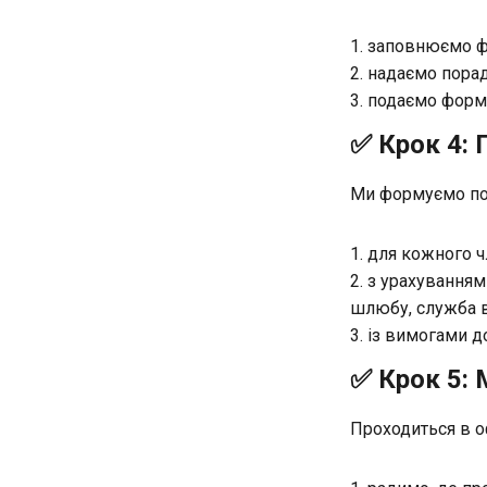
заповнюємо фо
надаємо поради
подаємо форму
✅ Крок 4: 
Ми формуємо по
для кожного ч
з урахуванням
шлюбу, служба в
із вимогами до
✅ Крок 5:
Проходиться в оф