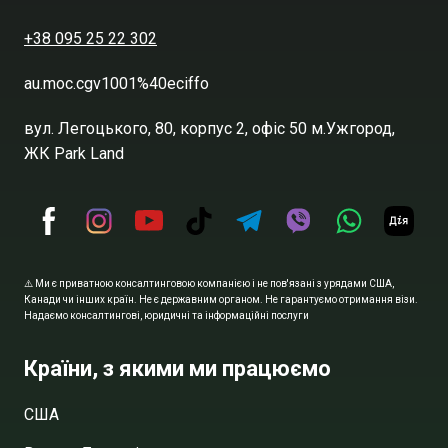
+38 095 25 22 302
au.moc.cgv1001%40eciffo
вул. Легоцького, 80, корпус 2, офіс 50 м.Ужгород,
ЖК Park Land
⚠️ Ми є приватною консалтинговою компанією і не пов'язані з урядами США,
Канади чи інших країн. Не є державним органом. Не гарантуємо отримання візи.
Надаємо консалтингові, юридичні та інформаційні послуги
Країни, з якими ми працюємо
США