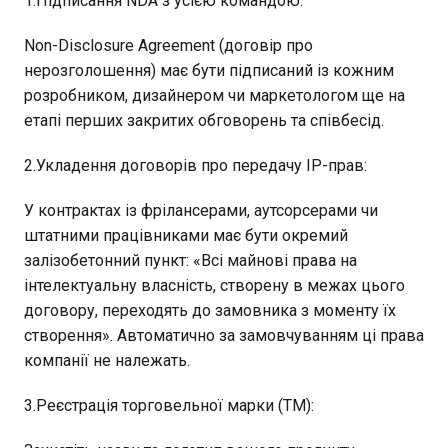
1.Підписання NDA з усією командою:
Non-Disclosure Agreement (договір про
нерозголошення) має бути підписаний із кожним
розробником, дизайнером чи маркетологом ще на
етапі перших закритих обговорень та співбесід.
2.Укладення договорів про передачу IP-прав:
У контрактах із фрілансерами, аутсорсерами чи
штатними працівниками має бути окремий
залізобетонний пункт: «Всі майнові права на
інтелектуальну власність, створену в межах цього
договору, переходять до замовника з моменту їх
створення». Автоматично за замовчуванням ці права
компанії не належать.
3.Реєстрація торговельної марки (ТМ):