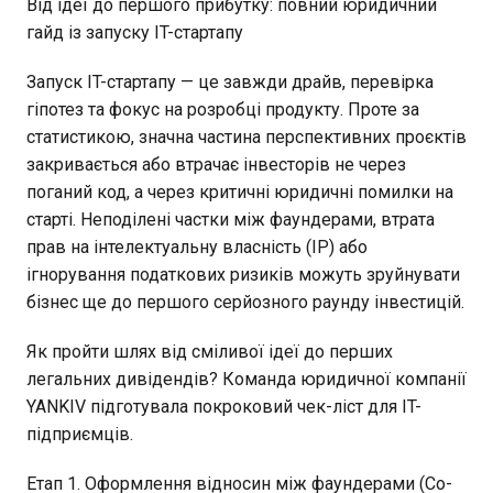
Від ідеї до першого прибутку: повний юридичний
гайд із запуску IT-стартапу
Запуск IT-стартапу — це завжди драйв, перевірка
гіпотез та фокус на розробці продукту. Проте за
статистикою, значна частина перспективних проєктів
закривається або втрачає інвесторів не через
поганий код, а через критичні юридичні помилки на
старті. Неподілені частки між фаундерами, втрата
прав на інтелектуальну власність (IP) або
ігнорування податкових ризиків можуть зруйнувати
бізнес ще до першого серйозного раунду інвестицій.
Як пройти шлях від сміливої ідеї до перших
легальних дивідендів? Команда юридичної компанії
YANKIV підготувала покроковий чек-ліст для IT-
підприємців.
Етап 1. Оформлення відносин між фаундерами (Co-