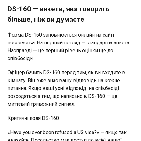
DS-160 — анкета, яка говорить
більше, ніж ви думаєте
Форма DS-160 заповнюється онлайн на сайті
посольства. На перший погляд — стандартна анкета.
Насправді — це перший рівень оцінки ще до
співбесіди.
Офіцер бачить DS-160 перед тим, як ви входите в
кімнату. Він вже знає вашу відповідь на кожне
питання. Якщо ваші усні відповіді на співбесіді
розходяться з тим, що написано в DS-160 — це
миттєвий тривожний сигнал.
Критичні поля DS-160:
«Have you ever been refused a US visa?» — якщо так,
вказуйте. Посольство має доступ до всієї вашої