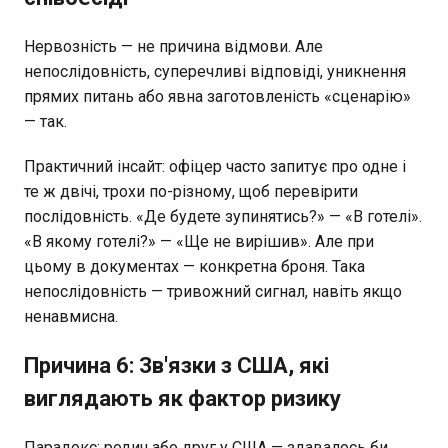
Нервозність — не причина відмови. Але
непослідовність, суперечливі відповіді, уникнення
прямих питань або явна заготовленість «сценарію»
— так.
Практичний інсайт: офіцер часто запитує про одне і
те ж двічі, трохи по-різному, щоб перевірити
послідовність. «Де будете зупинятись?» — «В готелі».
«В якому готелі?» — «Ще не вирішив». Але при
цьому в документах — конкретна броня. Така
непослідовність — тривожний сигнал, навіть якщо
ненавмисна.
Причина 6: Зв'язки з США, які
виглядають як фактор ризику
Парадокс: родич або друг у США — здавалось би,