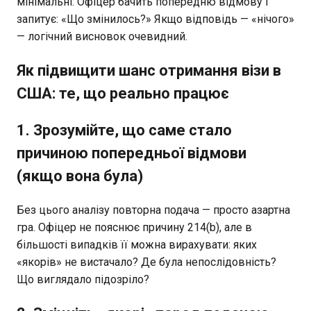
мінімальні. Офіцер бачить попередню відмову і
запитує: «Що змінилось?» Якщо відповідь — «нічого»
— логічний висновок очевидний.
Як підвищити шанс отримання візи в
США: те, що реально працює
1. Зрозумійте, що саме стало
причиною попередньої відмови
(якщо вона була)
Без цього аналізу повторна подача — просто азартна
гра. Офіцер не пояснює причину 214(b), але в
більшості випадків її можна вирахувати: яких
«якорів» не вистачало? Де була непослідовність?
Що виглядало підозріло?