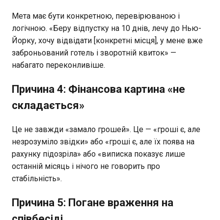
Мета має бути конкретною, перевірюваною і
логічною. «Беру відпустку на 10 днів, лечу до Нью-
Йорку, хочу відвідати [конкретні місця], у мене вже
заброньований готель і зворотній квиток» —
набагато переконливіше.
Причина 4: Фінансова картина «не
складається»
Це не завжди «замало грошей». Це — «гроші є, але
незрозуміло звідки» або «гроші є, але їх поява на
рахунку підозріла» або «виписка показує лише
останній місяць і нічого не говорить про
стабільність».
Причина 5: Погане враження на
співбесіді