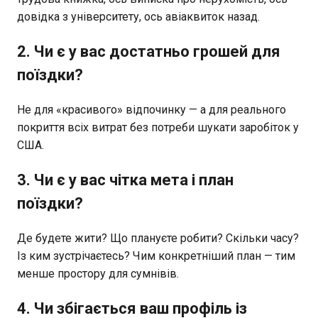
довідка з університету, ось авіаквиток назад.
2. Чи є у вас достатньо грошей для
поїздки?
Не для «красивого» відпочинку — а для реального
покриття всіх витрат без потреби шукати заробіток у
США.
3. Чи є у вас чітка мета і план
поїздки?
Де будете жити? Що плануєте робити? Скільки часу?
Із ким зустрічаєтесь? Чим конкретніший план — тим
менше простору для сумнівів.
4. Чи збігається ваш профіль із