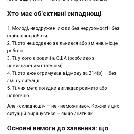
Хто має об'єктивні складнощі
Молоді, неодружені люди без нерухомості і без
стабільної роботи.
Ті, хто нещодавно звільнився або змінив місце
роботи.
Ті, у кого є родичі в США (особливо з
невизначеним статусом).
Ті, хто вже отримував відмову за 214(b) — без
змін у ситуації.
Ті, чия мета поїздки виглядає розмито або
нелогічно.
Але «складнощі» — не «неможливо». Кожна з цих
ситуацій вирішується — якщо знати як.
Основні вимоги до заявника: що