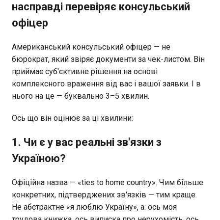
насправді перевіряє консульський
офіцер
Американський консульський офіцер — не
бюрократ, який звіряє документи за чек-листом. Він
приймає суб'єктивне рішення на основі
комплексного враження від вас і вашої заявки. І в
нього на це — буквально 3–5 хвилин.
Ось що він оцінює за ці хвилини:
1. Чи є у вас реальні зв'язки з
Україною?
Офіційна назва — «ties to home country». Чим більше
конкретних, підтверджених зв'язків — тим краще.
Не абстрактне «я люблю Україну», а: ось моя
трудова книжка, ось виписка про нерухомість, ось