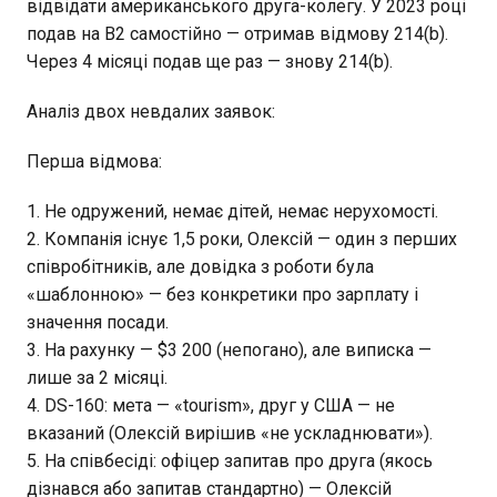
відвідати американського друга-колегу. У 2023 році
подав на B2 самостійно — отримав відмову 214(b).
Через 4 місяці подав ще раз — знову 214(b).
Аналіз двох невдалих заявок:
Перша відмова:
Не одружений, немає дітей, немає нерухомості.
Компанія існує 1,5 роки, Олексій — один з перших
співробітників, але довідка з роботи була
«шаблонною» — без конкретики про зарплату і
значення посади.
На рахунку — $3 200 (непогано), але виписка —
лише за 2 місяці.
DS-160: мета — «tourism», друг у США — не
вказаний (Олексій вирішив «не ускладнювати»).
На співбесіді: офіцер запитав про друга (якось
дізнався або запитав стандартно) — Олексій