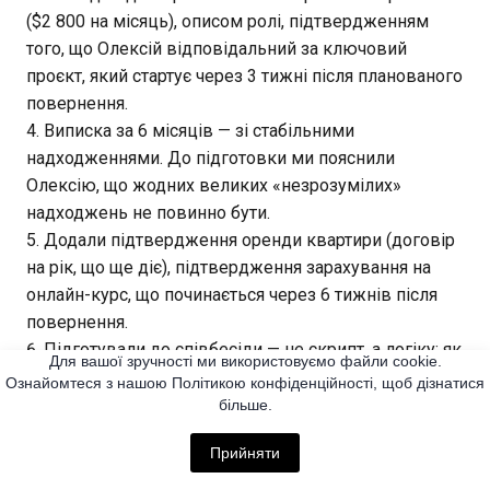
($2 800 на місяць), описом ролі, підтвердженням
того, що Олексій відповідальний за ключовий
проєкт, який стартує через 3 тижні після планованого
повернення.
Виписка за 6 місяців — зі стабільними
надходженнями. До підготовки ми пояснили
Олексію, що жодних великих «незрозумілих»
надходжень не повинно бути.
Додали підтвердження оренди квартири (договір
на рік, що ще діє), підтвердження зарахування на
онлайн-курс, що починається через 6 тижнів після
повернення.
Підготували до співбесіди — не скрипт, а логіку: як
Для вашої зручності ми використовуємо файли cookie.
пояснити попередні відмови (не вистачало деталей,
Ознайомтеся з нашою Політикою конфіденційності, щоб дізнатися
не правильно вказав контакт у США), як говорити
більше.
про мету, як відповідати на уточнювальні питання
Прийняти
послідовно.