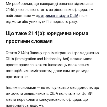
Ми розберемо, що насправді означає відмова за
214(b), яка логіка стоїть за рішенням офіцера, і —
найголовніше — я
к отримати візу в США
після
відмови або уникнути її з першого разу.
Що таке 214(b): юридична норма
простими словами
Стаття 214(b) Закону про імміграцію і громадянство
США (Immigration and Nationality Act) встановлює
просте правило: кожен іноземець вважається
потенційним іммігрантом, доки сам не доведе
протилежне.
Іншими словами — не консульство має довести, що
ви хочете залишитись в США нелегально. Це ВИ
маєте переконати консульського офіцера, що
повернетесь додому.