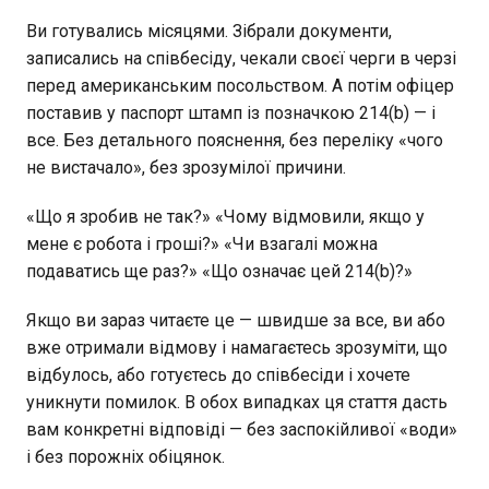
Ви готувались місяцями. Зібрали документи,
записались на співбесіду, чекали своєї черги в черзі
перед американським посольством. А потім офіцер
поставив у паспорт штамп із позначкою 214(b) — і
все. Без детального пояснення, без переліку «чого
не вистачало», без зрозумілої причини.
«Що я зробив не так?» «Чому відмовили, якщо у
мене є робота і гроші?» «Чи взагалі можна
подаватись ще раз?» «Що означає цей 214(b)?»
Якщо ви зараз читаєте це — швидше за все, ви або
вже отримали відмову і намагаєтесь зрозуміти, що
відбулось, або готуєтесь до співбесіди і хочете
уникнути помилок. В обох випадках ця стаття дасть
вам конкретні відповіді — без заспокійливої «води»
і без порожніх обіцянок.