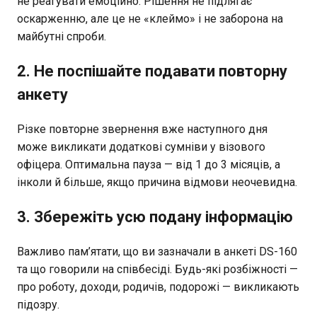
не реагувати емоційно. Рішення не підлягає
оскарженню, але це не «клеймо» і не заборона на
майбутні спроби.
2. Не поспішайте подавати повторну
анкету
Різке повторне звернення вже наступного дня
може викликати додаткові сумніви у візового
офіцера. Оптимальна пауза — від 1 до 3 місяців, а
інколи й більше, якщо причина відмови неочевидна.
3. Збережіть усю подану інформацію
Важливо пам’ятати, що ви зазначали в анкеті DS-160
та що говорили на співбесіді. Будь-які розбіжності —
про роботу, доходи, родичів, подорожі — викликають
підозру.