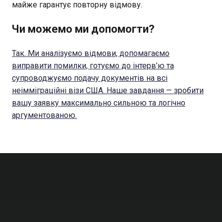
майже гарантує повторну відмову.
Чи можемо ми допомогти?
Так. Ми аналізуємо відмови, допомагаємо
виправити помилки, готуємо до інтерв’ю та
супроводжуємо подачу документів на всі
неімміграційні візи США. Наше завдання — зробити
вашу заявку максимально сильною та логічно
аргументованою.