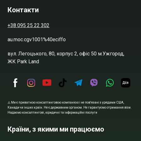
Контакти
+38 095 25 22 302
au.moc.cgv1001%40eciffo
вул. Легоцького, 80, корпус 2, офіс 50 м.Ужгород,
ЖК Park Land
⚠️ Ми є приватною консалтинговою компанією і не пов'язані з урядами США,
Канади чи інших країн. Не є державним органом. Не гарантуємо отримання візи.
Надаємо консалтингові, юридичні та інформаційні послуги
Країни, з якими ми працюємо