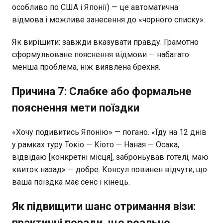
особливо по США і Японії) — це автоматична
відмова і можливе занесення до «чорного списку».
Як вирішити: завжди вказувати правду. Грамотно
сформульоване пояснення відмови — набагато
менша проблема, ніж виявлена брехня.
Причина 7: Слабке або формальне
пояснення мети поїздки
«Хочу подивитись Японію» — погано. «Їду на 12 днів
у рамках туру Токіо — Кіото — Наная — Осака,
відвідаю [конкретні місця], заброньував готелі, маю
квиток назад» — добре. Консул повинен відчути, що
ваша поїздка має сенс і кінець.
Як підвищити шанс отримання візи:
практичні поради, що реально