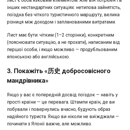
лист є обов'язковим елементом. Але він потрібен і в
інших нестандартних ситуаціях: нетипова зайнятість,
поїздка без чіткого туристичного маршруту, велика
різниця між доходом і запланованими витратами.
Лист має бути: чітким (1–2 сторінки), конкретним
(пояснювати ситуацію, а не прохати), написаним від
першої особи, і якщо можливо — продубльованим
японською або англійською.
3. Покажіть «历史 добросовісного
мандрівника»
Якщо у вас є попередній досвід поїздок — навіть у
прості країни — це перевага. Штампи країн, де ви
побували і повернулись вчасно, будують образ
надійного туриста. Якщо ви ніколи не виїжджали —
починати з Японії важче, але можливо.