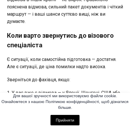
пояснена відмова, сильний пакет документів і чіткий
маршрут — і ваші шанси суттєво вищі, ніж ви
думаєте.
Коли варто звернутись до візового
спеціаліста
Є ситуації, коли самостійна підготовка — достатня.
Але є ситуації, де ціна помилки надто висока.
Зверніться до фахівця, якщо:
У вас вже є відмова — у Японії, Шенгені, США або
Для вашої зручності ми використовуємо файли cookie.
будь-якій іншій країні. Повторна відмова без аналізу
Ознайомтеся з нашою Політикою конфіденційності, щоб дізнатися
причин першої — типовий сценарій.
більше.
Ваша фінансова або трудова ситуація нетипова —
Прийняти
ФОП, фрілансер, декрет, нещодавня зміна роботи,
великий разовий дохід.