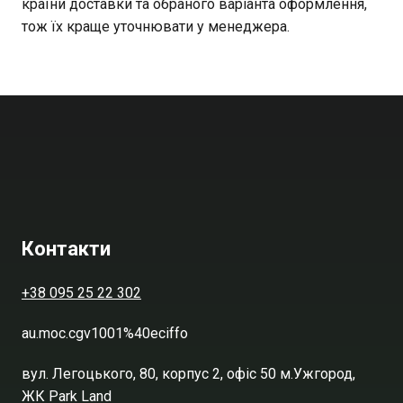
країни доставки та обраного варіанта оформлення,
тож їх краще уточнювати у менеджера.
Контакти
+38 095 25 22 302
au.moc.cgv1001%40eciffo
вул. Легоцького, 80, корпус 2, офіс 50 м.Ужгород,
ЖК Park Land