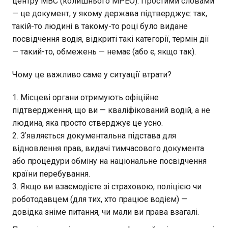
центру МВС (колишнього МРЕО). Простими словами
— це документ, у якому держава підтверджує: так,
такій-то людині в такому-то році було видане
посвідчення водія, відкриті такі категорії, термін дії
— такий-то, обмежень — немає (або є, якщо так).
Чому це важливо саме у ситуації втрати?
Місцеві органи отримують офіційне
підтвердження, що ви — кваліфікований водій, а не
людина, яка просто стверджує це усно.
Зʼявляється документальна підстава для
відновлення прав, видачі тимчасового документа
або процедури обміну на національне посвідчення
країни перебування.
Якщо ви взаємодієте зі страховою, поліцією чи
роботодавцем (для тих, хто працює водієм) —
довідка зніме питання, чи мали ви права взагалі.