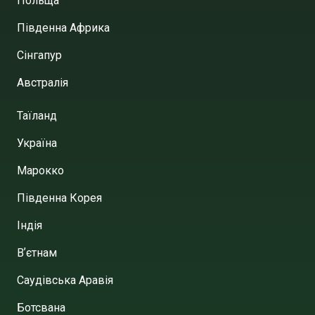
Польща
Південна Африка
Сінгапур
Австралія
Таїланд
Україна
Марокко
Південна Корея
Індія
Вʼєтнам
Саудівська Аравія
Ботсвана