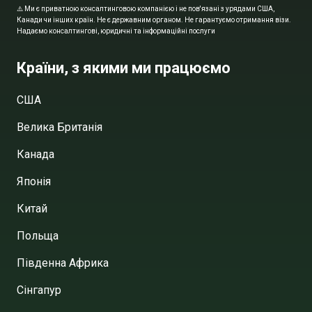
⚠️ Ми є приватною консалтинговою компанією і не пов'язані з урядами США,
Канади чи інших країн. Не є державним органом. Не гарантуємо отримання візи.
Надаємо консалтингові, юридичні та інформаційні послуги
Країни, з якими ми працюємо
США
Велика Британія
Канада
Японія
Китай
Польща
Південна Африка
Сінгапур