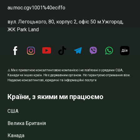
au.moc.cgv1001%40eciffo
вул. Легоцького, 80, корпус 2, офіс 50 м.Ужгород,
ЖК Park Land
⚠️ Ми є приватною консалтинговою компанією і не пов'язані з урядами США,
Канади чи інших країн. Не є державним органом. Не гарантуємо отримання візи.
Надаємо консалтингові, юридичні та інформаційні послуги
Країни, з якими ми працюємо
США
Велика Британія
Канада