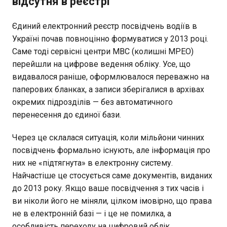
відсутня в реєстрі
Єдиний електронний реєстр посвідчень водіїв в
Україні почав повноцінно формуватися у 2013 році.
Саме тоді сервісні центри МВС (колишні МРЕО)
перейшли на цифрове ведення обліку. Усе, що
видавалося раніше, оформлювалося переважно на
паперових бланках, а записи зберігалися в архівах
окремих підрозділів — без автоматичного
перенесення до єдиної бази.
Через це склалася ситуація, коли мільйони чинних
посвідчень формально існують, але інформація про
них не «підтягнута» в електронну систему.
Найчастіше це стосується саме документів, виданих
до 2013 року. Якщо ваше посвідчення з тих часів і
ви ніколи його не міняли, цілком імовірно, що права
не в електронній базі — і це не помилка, а
особливість переходу на цифровий облік.