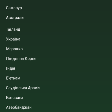
Сінгапур
Австралія
Таїланд
Україна
Марокко
Південна Корея
Індія
Вʼєтнам
Саудівська Аравія
Ботсвана
Азербайджан