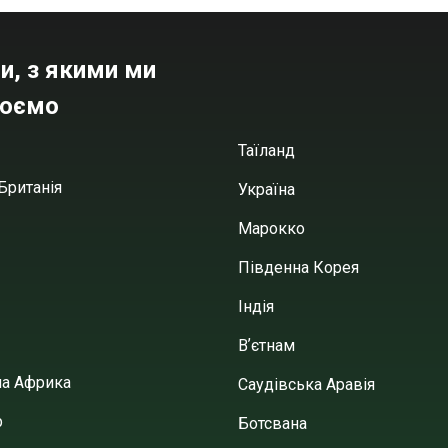
и, з якими ми
юємо
Таїланд
Британія
Україна
Марокко
Південна Корея
Індія
Вʼєтнам
на Африка
Саудівська Аравія
р
Ботсвана