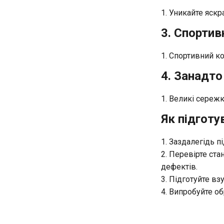
Уникайте яскр
3. Спортив
Спортивний ко
4. Занадто
Великі сережк
Як підготу
Заздалегідь пі
Перевірте стан
дефектів.
Підготуйте взут
Випробуйте об