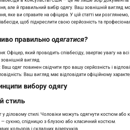
півбесіди в консульстві США — це не лише збір документів 
ня, але й правильний вибір одягу. Ваш зовнішній вигляд м
я, яке ви справите на офіцера. У цій статті ми розглянемо
івбесіди, щоб підкреслити свою серйозність та професіонал
иво правильно
одягатися?
: Офіцер, який проводить співбесіду, звертає увагу на всі 
зовнішній вигляд.
 Ваш одяг повинен свідчити про вашу серйозність і відпові
овідність: Ваш вигляд має відповідати офіційному характер
инципи вибору одягу
ий стиль
г у діловому стилі. Чоловіки можуть одягнути костюм або 
 — сукню, спідницю з блузою або класичний костюм.
вих кольорів і складних візерунків.