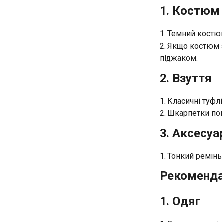
1. Костюм 
Темний костюм
Якщо костюм з
піджаком.
2. Взуття
Класичні туфл
Шкарпетки пов
3. Аксесуа
Тонкий ремінь,
Рекоменда
1. Одяг