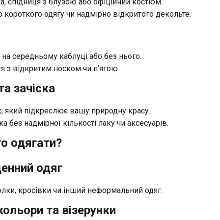
на, спідниця з блузою або офіційний костюм.
о короткого одягу чи надмірно відкритого декольте.
 на середньому каблуці або без нього.
я з відкритим носком чи п’ятою.
та зачіска
, який підкреслює вашу природну красу.
ка без надмірної кількості лаку чи аксесуарів.
о одягати?
денний одяг
лки, кросівки чи інший неформальний одяг.
 кольори та візерунки