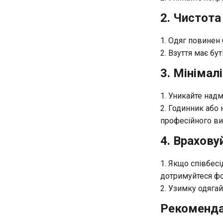
2. Чистота
Одяг повинен 
Взуття має бут
3. Мінімал
Уникайте надмі
Годинник або 
професійного ви
4. Врахову
Якщо співбесід
дотримуйтеся ф
Узимку одягайт
Рекомендац