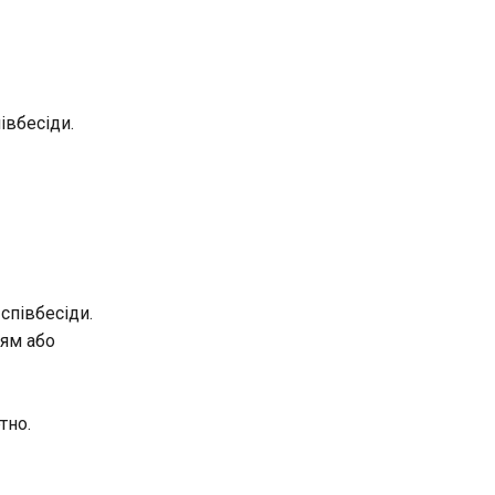
івбесіди.
 співбесіди.
лям або
тно.