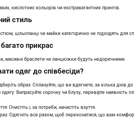
авих, кислотних кольорів чи екстравагантних принтів.
ний стиль
стюм, шльопанці чи майки категорично не підходять для сп
 багато прикрас
и, масивні браслети чи ланцюжки будуть недоречними.
вати одяг до співбесіди?
дберіть образ: Сплануйте, що ви вдягнете, за кілька днів до
 одягу: Випрасуйте сорочку чи блузу, перевірте наявність п
тя: Очистіть і, за потреби, начистіть взуття.
раз: Одягніть все разом, щоб переконатися, що вам комфор