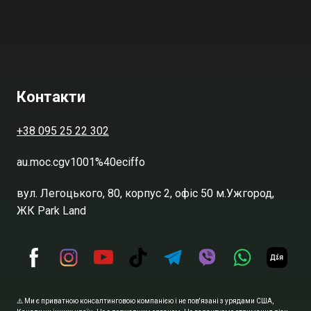
Контакти
+38 095 25 22 302
au.moc.cgv1001%40eciffo
вул. Легоцького, 80, корпус 2, офіс 50 м.Ужгород,
ЖК Park Land
⚠️ Ми є приватною консалтинговою компанією і не пов'язані з урядами США,