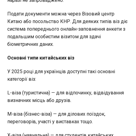
наразі не запроваджено.
Подати документи можна через Візовий центр
Китаю або посольство КНР. Для деяких типів віз діє
система попереднього онлайн-заповнення анкети з
подальшим особистим візитом для здачі
біометричних даних.
Основні типи китайських віз
У 2025 році для українців доступні такі основні
категорії віз:
L-віза (туристична) — для відпочинку, відвідування
визначних місць або друзів.
M-віза (бізнес-віза) — для ділових поїздок,
переговорів, участі у виставках тощо.
X-віза (навчальна) — для студентів китайських