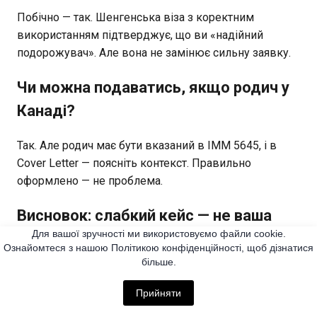
Побічно — так. Шенгенська віза з коректним
використанням підтверджує, що ви «надійний
подорожувач». Але вона не замінює сильну заявку.
Чи можна подаватись, якщо родич у
Канаді?
Так. Але родич має бути вказаний в IMM 5645, і в
Cover Letter — поясніть контекст. Правильно
оформлено — не проблема.
Висновок: слабкий кейс — не ваша
Для вашої зручності ми використовуємо файли cookie.
«доля», а відправна точка
Ознайомтеся з нашою Політикою конфіденційності, щоб дізнатися
більше.
Як отримати візу в Канаду — питання не лише того,
яка ваша реальна ситуація. Це питання того, як ця
Прийняти
ситуація виглядає в задокументованому вигляді з