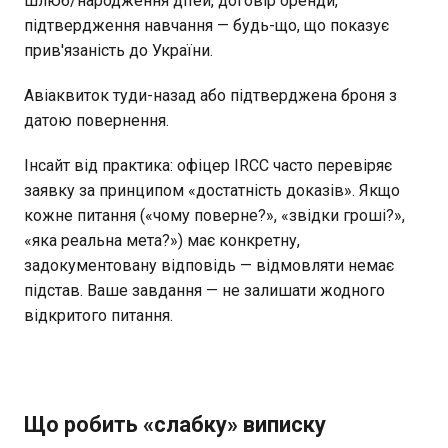
шлюб/народження дітей, договір оренди,
підтвердження навчання — будь-що, що показує
прив'язаність до України.
Авіаквиток туди-назад або підтверджена броня з
датою повернення.
Інсайт від практика: офіцер IRCC часто перевіряє
заявку за принципом «достатність доказів». Якщо
кожне питання («чому поверне?», «звідки гроші?»,
«яка реальна мета?») має конкретну,
задокументовану відповідь — відмовляти немає
підстав. Ваше завдання — не залишати жодного
відкритого питання.
Що робить «слабку» виписку