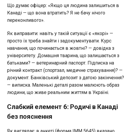
Що думає офіцер: «Якщо ця людина залишиться в
Канаді — що вона втратить? Я не бачу нічого
переконливого».
Як виправити: навіть у такій ситуації є «якорі» —
просто їх треба знайти і задокументувати. Курс
навчання, що починається в жовтні? — довідка з
університету. Домашня тварина, що залишається з
батьками? — ветеринарний паспорт. Підписка на
річний контракт (спортзал, медичне страхування)? —
документ. Банківський депозит з датою закінчення?
— виписка. Маленькі деталі разом малюють образ
людини, що живе реальним життям в Україні.
Слабкий елемент 6: Родичі в Канаді
без пояснення
Як виглядає: в анкеті (форма IMM 5645) вказано