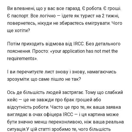
Ви впевнені, що у вас все гаразд. Є робота. Є гроші.
Є паспорт. Все логічно — їдете як турист на 2 тижні,
повернетесь, нікуди не збираєтесь емігрувати. Чого
ще хотіти?
Потім приходить відмова від IRCC. Без детального
пояснення. Просто: «your application has not met the
requirements».
І ви перечитуєте лист знову і знову, намагаючись
зрозуміти: що саме пішло не так?
Ось де більшість людей застрягає. Тому що слабкий
кейс — це не завжди про брак грошей або
відсутність роботи. Часто це про те, як ваша заявка
виглядає в очах офіцера IRCC — і ця картина може
бути значно менш переконливою, ніж ваша реальна
ситуація.У цій статті зробимо те, чого більшість