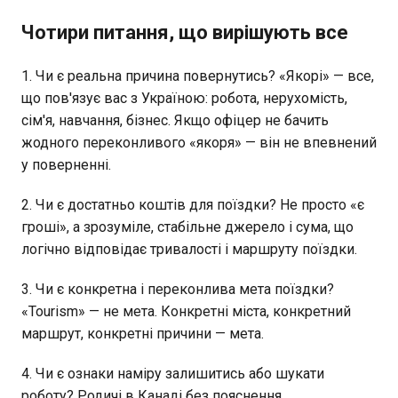
Чотири питання, що вирішують все
1. Чи є реальна причина повернутись? «Якорі» — все,
що пов'язує вас з Україною: робота, нерухомість,
сім'я, навчання, бізнес. Якщо офіцер не бачить
жодного переконливого «якоря» — він не впевнений
у поверненні.
2. Чи є достатньо коштів для поїздки? Не просто «є
гроші», а зрозуміле, стабільне джерело і сума, що
логічно відповідає тривалості і маршруту поїздки.
3. Чи є конкретна і переконлива мета поїздки?
«Tourism» — не мета. Конкретні міста, конкретний
маршрут, конкретні причини — мета.
4. Чи є ознаки наміру залишитись або шукати
роботу? Родичі в Канаді без пояснення,