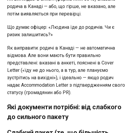
родича в Канаді — або, що гірше, не вказано, але
потім виявляється при перевірці.
Що думає офіцер: «Людина їде до родичів. Чи є
ризик залишитись?»
Як виправити: родичі в Канаді — не автоматична
відмова. Але вони мають бути правильно
представлені: вказані в анкеті, пояснені в Cover
Letter («їду не до нього, а в тур, але плануємо
зустрітись на вихідні»), і ідеально — якщо родич
надає Accommodation Letter з підтвердженням свого
статусу (громадянин або PR).
Які документи потрібні: від слабкого
до сильного пакету
Слабкий пакет (те, що більшість