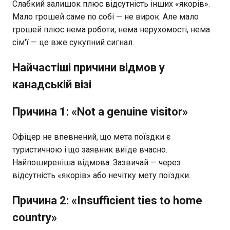
Слабкий залишок плюс відсутність інших «якорів».
Мало грошей саме по собі — не вирок. Але мало
грошей плюс нема роботи, нема нерухомості, нема
сім'ї — це вже сукупний сигнал.
Найчастіші причини відмов у
канадській візі
Причина 1: «Not a genuine visitor»
Офіцер не впевнений, що мета поїздки є
туристичною і що заявник виїде вчасно.
Найпоширеніша відмова. Зазвичай — через
відсутність «якорів» або нечітку мету поїздки.
Причина 2: «Insufficient ties to home
country»