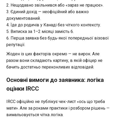
Нещодавно звільнився або «зараз не працює».
Єдиний дохід — неофіційний або важко
документований.
Їде до родичів у Канаді без чіткого контексту.
Виписка за 1–2 місяці замість 6.
Перша заявка без будь-якої попередньої візової
репутації.
Жоден із цих факторів окремо — не вирок. Але
разом вони складають картину, в якій офіцер не
бачить достатньо переконливих відповідей.
Основні вимоги до заявника: логіка
оцінки IRCC
IRCC офіційно не публікує чек-лист «ось що треба
мати». Але за роками практики і розбором рішень —
вимальовується чітка логіка.