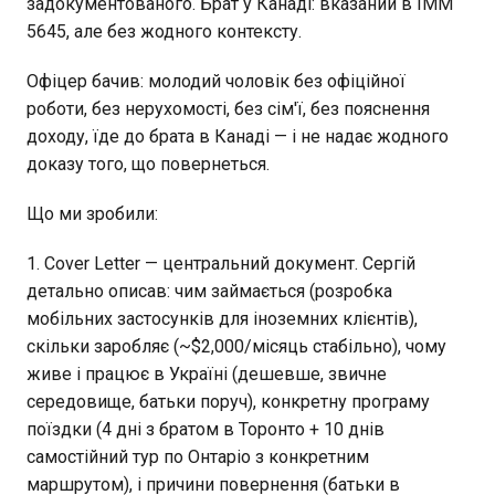
задокументованого. Брат у Канаді: вказаний в IMM
5645, але без жодного контексту.
Офіцер бачив: молодий чоловік без офіційної
роботи, без нерухомості, без сім'ї, без пояснення
доходу, їде до брата в Канаді — і не надає жодного
доказу того, що повернеться.
Що ми зробили:
1. Cover Letter — центральний документ. Сергій
детально описав: чим займається (розробка
мобільних застосунків для іноземних клієнтів),
скільки заробляє (~$2,000/місяць стабільно), чому
живе і працює в Україні (дешевше, звичне
середовище, батьки поруч), конкретну програму
поїздки (4 дні з братом в Торонто + 10 днів
самостійний тур по Онтаріо з конкретним
маршрутом), і причини повернення (батьки в