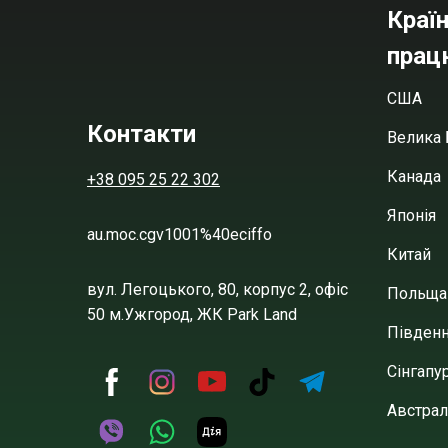
Країн
прац
США
Контакти
Велика 
Канада
+38 095 25 22 302
Японія
au.moc.cgv1001%40eciffo
Китай
вул. Легоцького, 80, корпус 2, офіс
Польща
50 м.Ужгород, ЖК Park Land
Півден
Сінгапу
Австрал