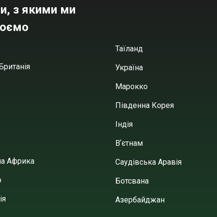
и, з якими ми
юємо
Таїланд
Британія
Україна
Марокко
Південна Корея
Індія
Вʼєтнам
на Африка
Саудівська Аравія
р
Ботсвана
ія
Азербайджан