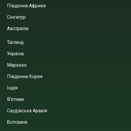
Південна Африка
Сінгапур
Австралія
Таїланд
Україна
Марокко
Південна Корея
Індія
Вʼєтнам
Саудівська Аравія
Ботсвана