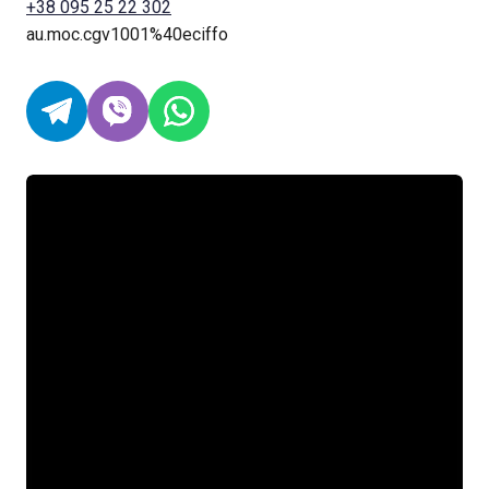
+38 095 25 22 302
au.moc.cgv1001%40eciffo