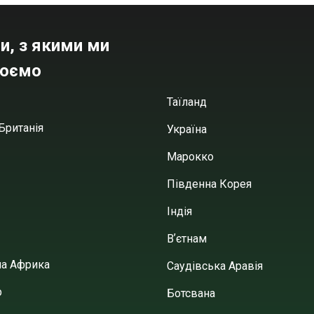
и, з якими ми
юємо
Таїланд
Британія
Україна
Марокко
Південна Корея
Індія
Вʼєтнам
на Африка
Саудівська Аравія
р
Ботсвана