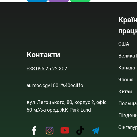
Країн
прац
США
Контакти
Велика 
Канада
+38 095 25 22 302
Японія
au.moc.cgv1001%40eciffo
Китай
вул. Легоцького, 80, корпус 2, офіс
Польща
50 м.Ужгород, ЖК Park Land
Півден
Сінгапу