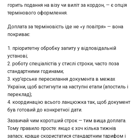
горить подання на візу чи виліт за кордон, — є опція
термінового оформлення.
Доплата за терміновість іде не «у повітря» — вона
покриває:
пріоритетну обробку запиту у відповідальній
установі;
роботу спеціалістів у стислі строки, часто поза
стандартними годинами;
кур'єрське пересилання документа в межах
України, щоб встигнути на наступні етапи (апостиль і
переклад);
координацію всього ланцюжка так, щоб документ
був готовий до конкретної дати.
Зазвичай чим коротший строк — тим вища доплата.
Тому правило просте: якщо є хоч кілька тижнів
запасу, краще скористатися стандартним тарифом і