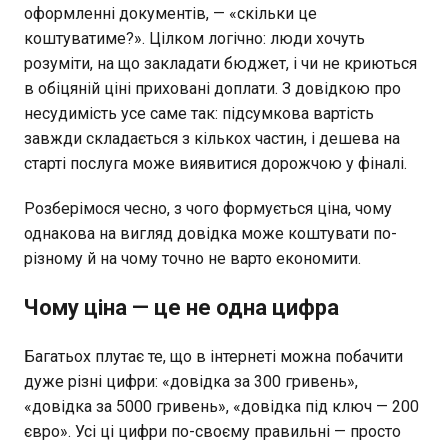
оформленні документів, — «скільки це
коштуватиме?». Цілком логічно: люди хочуть
розуміти, на що закладати бюджет, і чи не криються
в обіцяній ціні приховані доплати. З довідкою про
несудимість усе саме так: підсумкова вартість
завжди складається з кількох частин, і дешева на
старті послуга може виявитися дорожчою у фіналі.
Розберімося чесно, з чого формується ціна, чому
однакова на вигляд довідка може коштувати по-
різному й на чому точно не варто економити.
Чому ціна — це не одна цифра
Багатьох плутає те, що в інтернеті можна побачити
дуже різні цифри: «довідка за 300 гривень»,
«довідка за 5000 гривень», «довідка під ключ — 200
євро». Усі ці цифри по-своєму правильні — просто