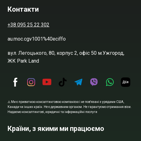
Контакти
+38 095 25 22 302
au.moc.cgv1001%40eciffo
вул. Легоцького, 80, корпус 2, офіс 50 м.Ужгород,
ЖК Park Land
⚠️ Ми є приватною консалтинговою компанією і не пов'язані з урядами США,
Канади чи інших країн. Не є державним органом. Не гарантуємо отримання візи.
Надаємо консалтингові, юридичні та інформаційні послуги
Країни, з якими ми працюємо