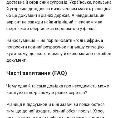
доставка й сервісний супровід. Українська, польська
й угорська довідки за визначенням мають різні ціни,
бо це документи різних держав. А найдешевший
варіант не завжди найвигідніший — економія на
старті часто обертається переплатою у фіналі.
Найрозумніше — не порівнювати «голі цифри», а
попросити повний розрахунок під вашу ситуацію:
куди, кому, до якого терміну й якою мовою потрібен
документ.
Часті запитання (FAQ)
Чому одна й та сама довідка про несудимість може
коштувати по-різному в різних сервісів?
Різниця в підсумковій ціні зазвичай пояснюється
тим, що до неї входить різний обсяг послуг. Хтось
вказує лише вартість оформлення самої довідки,