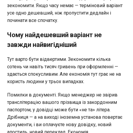
зекономити. Якщо часу немає — терміновий варіант
усе одно дешевший, ніж пропустити дедлайн і
починати все спочатку.
Чому найдешевший варіант не
завжди найвигідніший
Тут варто бути відвертими. Зекономити кілька
сотень чи навіть тисяч гривень при оформленні —
здається спокусливим. Але економія тут грає не на
користь людини у трьох випадках.
Помилки в документі. Якщо менеджер не звірив
транслітерацію вашого прізвища із закордонним
паспортом, у довідці може бути «не та» літера.
Дрібниця — а на виході іноземна установа повертає
документи, і ви оплачуєте нову довідку, новий
апостиль, новий переклад. Економія