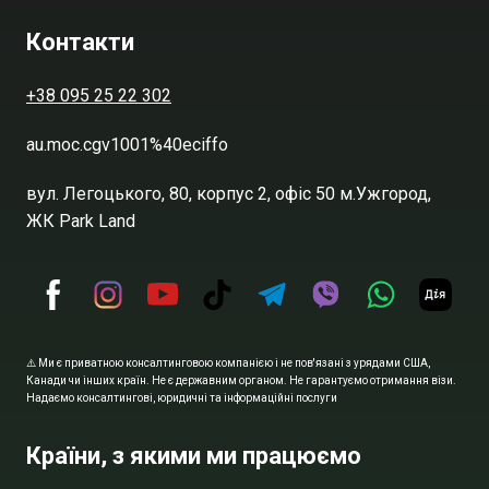
Контакти
+38 095 25 22 302
au.moc.cgv1001%40eciffo
вул. Легоцького, 80, корпус 2, офіс 50 м.Ужгород,
ЖК Park Land
⚠️ Ми є приватною консалтинговою компанією і не пов'язані з урядами США,
Канади чи інших країн. Не є державним органом. Не гарантуємо отримання візи.
Надаємо консалтингові, юридичні та інформаційні послуги
Країни, з якими ми працюємо