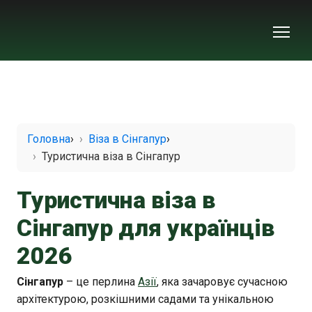
Головна
›
Віза в Сінгапур
›
Туристична віза в Сінгапур
Туристична віза в
Сінгапур для українців
2026
Сінгапур
– це перлина
Азії
, яка зачаровує сучасною
архітектурою, розкішними садами та унікальною