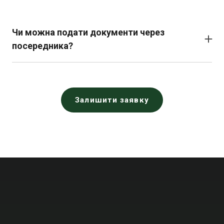
повторно.
Чи можна подати документи через
посередника?
Так, ви можете звернутися до візового центру або
агенції, яка надає послуги оформлення віз.
Залишити заявку