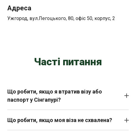
Адреса
Ужгород, вул.Легоцького, 80, офіс 50, корпус, 2
Часті питання
Що робити, якщо я втратив візу або
паспорт у Сінгапурі?
Зверніться до місцевої поліції для реєстрації втрати
та до посольства України для отримання тимчасових
Що робити, якщо моя віза не схвалена?
документів.
У разі відмови уточніть причину, виправте помилки
або надайте додаткові документи й подайте заявку