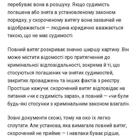
перебуває вона в розшуку. Якщо судимість
погашена або знята в установленому законом
порядку, у скороченому витягу вона зазвичай не
відображається — людина юридично вважається
такою, що не має судимості.
Повний витяг розкриває значно ширшу картину. Він
може містити відомості про притягнення до
кримінальної відповідальності, зокрема й ті, що
стосуються погашених чи знятих судимостей,
закритих проваджень та інших фактів з реєстру.
Простіше кажучи: скорочений витяг відповідає на
питання «чи є судимість зараз», а повний — «чи були
будь-які стосунки з кримінальним законом взагалі».
Зовні документи схожі, тому на око їх легко
сплутати. Але установа, яка вимагала повний витяг,
скорочений не прийме — і навпаки буває рідше,