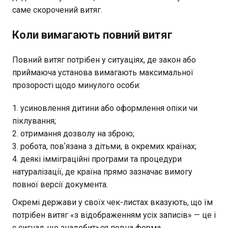
саме скорочений витяг.
Коли вимагають повний витяг
Повний витяг потрібен у ситуаціях, де закон або
приймаюча установа вимагають максимальної
прозорості щодо минулого особи:
усиновлення дитини або оформлення опіки чи
піклування;
отримання дозволу на зброю;
робота, повʼязана з дітьми, в окремих країнах;
деякі імміграційні програми та процедури
натуралізації, де країна прямо зазначає вимогу
повної версії документа.
Окремі держави у своїх чек-листах вказують, що їм
потрібен витяг «з відображенням усіх записів» — це і
є сигнал, що знадобиться повна форма.