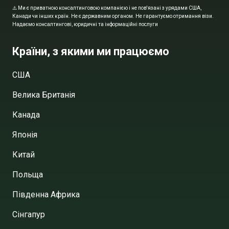
⚠️ Ми є приватною консалтинговою компанією і не пов'язані з урядами США,
Канади чи інших країн. Не є державним органом. Не гарантуємо отримання візи.
Надаємо консалтингові, юридичні та інформаційні послуги
Країни, з якими ми працюємо
США
Велика Британія
Канада
Японія
Китай
Польща
Південна Африка
Сінгапур