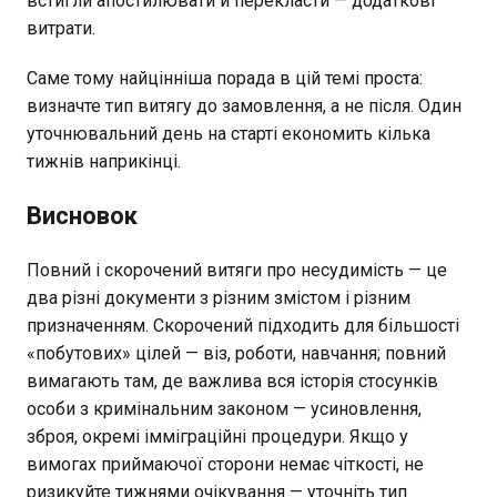
встигли апостилювати й перекласти — додаткові
витрати.
Саме тому найцінніша порада в цій темі проста:
визначте тип витягу до замовлення, а не після. Один
уточнювальний день на старті економить кілька
тижнів наприкінці.
Висновок
Повний і скорочений витяги про несудимість — це
два різні документи з різним змістом і різним
призначенням. Скорочений підходить для більшості
«побутових» цілей — віз, роботи, навчання; повний
вимагають там, де важлива вся історія стосунків
особи з кримінальним законом — усиновлення,
зброя, окремі імміграційні процедури. Якщо у
вимогах приймаючої сторони немає чіткості, не
ризикуйте тижнями очікування — уточніть тип