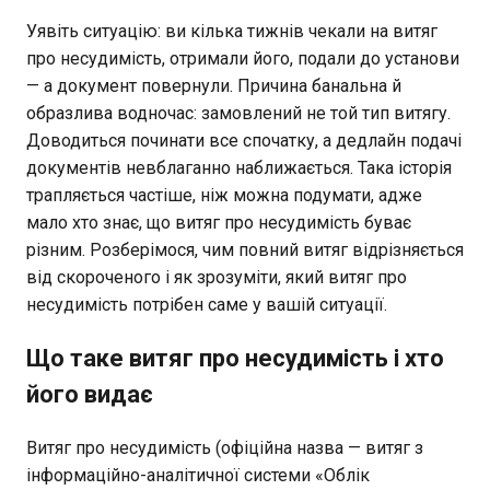
Уявіть ситуацію: ви кілька тижнів чекали на витяг
про несудимість, отримали його, подали до установи
— а документ повернули. Причина банальна й
образлива водночас: замовлений не той тип витягу.
Доводиться починати все спочатку, а дедлайн подачі
документів невблаганно наближається. Така історія
трапляється частіше, ніж можна подумати, адже
мало хто знає, що витяг про несудимість буває
різним. Розберімося, чим повний витяг відрізняється
від скороченого і як зрозуміти, який витяг про
несудимість потрібен саме у вашій ситуації.
Що таке витяг про несудимість і хто
його видає
Витяг про несудимість (офіційна назва — витяг з
інформаційно-аналітичної системи «Облік