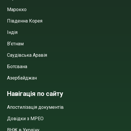
Марокко
Південна Корея
Індія
Вʼєтнам
Саудівська Аравія
Ботсвана
Азербайджан
Навігація по сайту
Апостилізація документів
Довідки з МРЕО
ВНЖ в Україну