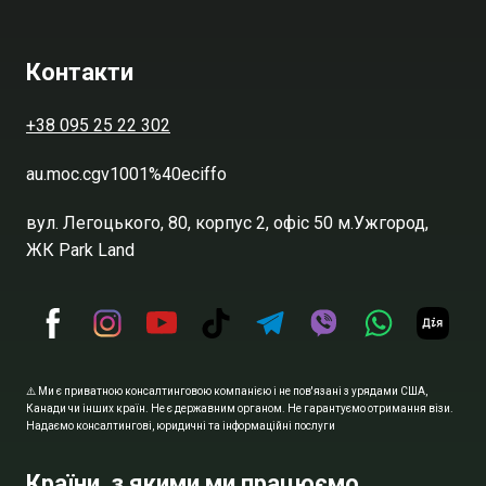
Контакти
+38 095 25 22 302
au.moc.cgv1001%40eciffo
вул. Легоцького, 80, корпус 2, офіс 50 м.Ужгород,
ЖК Park Land
⚠️ Ми є приватною консалтинговою компанією і не пов'язані з урядами США,
Канади чи інших країн. Не є державним органом. Не гарантуємо отримання візи.
Надаємо консалтингові, юридичні та інформаційні послуги
Країни, з якими ми працюємо