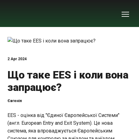
2 Apr 2024
Що таке EES і коли вона
запрацює?
Євгенія
EES - оцінка від "Єдиної Європейської Системи"
(англ. European Entry and Exit System). Це нова
система, яка впроваджується Європейським
Союзом для контролю за виїздом та виїздом