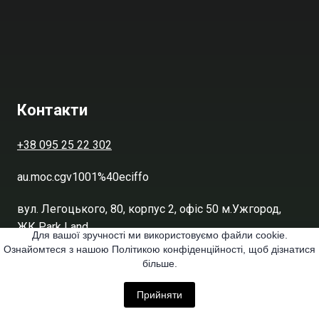
Контакти
+38 095 25 22 302
au.moc.cgv1001%40eciffo
вул. Легоцького, 80, корпус 2, офіс 50 м.Ужгород,
ЖК Park Land
Для вашої зручності ми використовуємо файли cookie.
Ознайомтеся з нашою Політикою конфіденційності, щоб дізнатися
більше.
Прийняти