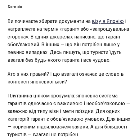
Євгенія
Ви починаєте збирати документи на
візу в Японію
і
натрапляєте на термін «гарант» або «запрошувальна
сторона». В одних джерелах написано, що гарант
обов'язковий. В інших — що він потрібен лише у
певних випадках. Десь пишуть, що туристи їдуть
взагалі без будь-якого гаранта і все чудово.
Хто з них правий? І що взагалі означає це слово в
контексті японської візи?
Плутанина цілком зрозуміла: японська система
гарантів одночасно є важливою і необов'язковою —
залежно від типу візи і мети поїздки. Для одних
категорій гарант є обов'язковою умовою. Для інших
— корисним підсилювачем заявки. А для більшості
туристів — взагалі не потрібен.