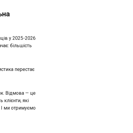
ьна
нців у 2025-2026
чає: більшість
истика перестає
ик. Відмова — це
 клієнти, які
. І ми отримуємо