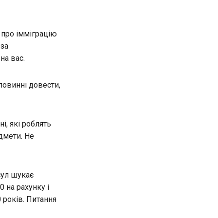
 про імміграцію
 за
на вас.
повинні довести,
і, які роблять
дмети. Не
сул шукає
 на рахунку і
 років. Питання