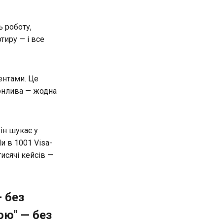
ь роботу,
тиру — і все
ентами. Це
еконлива — жодна
він шукає у
и в 1001 Visa-
исячі кейсів —
— без
ою" — без