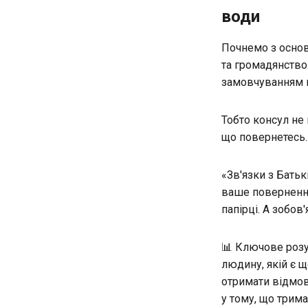
води
Почнемо з основ
та громадянство.
замовчуванням в
Тобто консул не
що повернетесь.
«Зв'язки з Батьк
ваше повернення
папірці. А зобов'
📊 Ключове розу
людину, якій є щ
отримати відмову
у тому, що трима