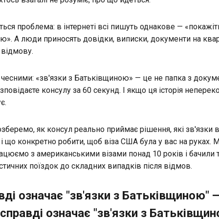
ється проблема: в інтернеті всі пишуть однакове — «покажіт
'ю». А люди приносять довідки, виписки, документи на квар
 відмову.
чесними: «зв'язки з Батьківщиною» — це не папка з докум
розповідаєте консулу за 60 секунд. І якщо ця історія непер
є.
розберемо, як консул реально приймає рішення, які зв'язки 
і що конкретно робити, щоб віза США була у вас на руках. М
рацюємо з американськими візами понад 10 років і бачили т
стичних поїздок до складних випадків після відмов.
ді означає "зв'язки з Батьківщиною" 
правді означає "зв'язки з Батьківщин