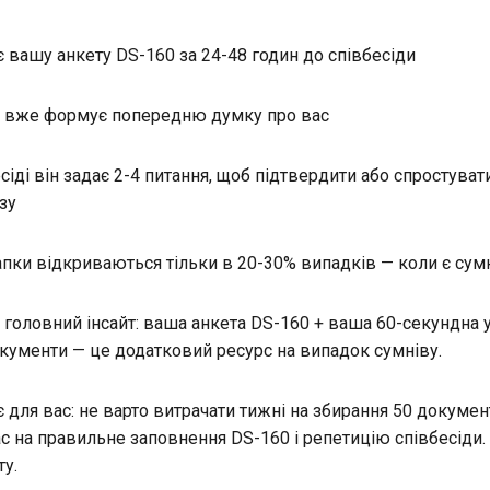
є вашу анкету DS-160 за 24-48 годин до співбесіди
ує і вже формує попередню думку про вас
есіді він задає 2-4 питання, щоб підтвердити або спростува
зу
апки відкриваються тільки в 20-30% випадків — коли є сум
головний інсайт: ваша анкета DS-160 + ваша 60-секундна ус
кументи — це додатковий ресурс на випадок сумніву.
 для вас: не варто витрачати тижні на збирання 50 докумен
ас на правильне заповнення DS-160 і репетицію співбесіди.
ту.