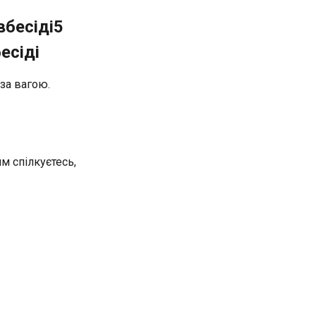
вбесіді5
есіді
 за вагою.
им спілкуєтесь,