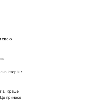
ти свою
нів
на історія =
тів. Краще
 Це принесе