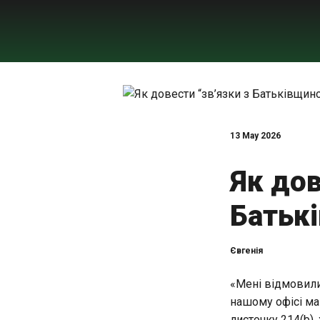
13 May 2026
Як дов
Батьк
Євгенія
«Мені відмовил
нашому офісі ма
листочку 214(b),