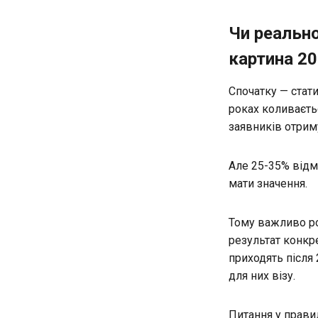
Чи реальн
картина 2
Спочатку — стати
роках коливаєтьс
заявників отриму
Але 25-35% відмо
мати значення.
Тому важливо ро
результат конкре
приходять після 
для них візу.
Питання у правил