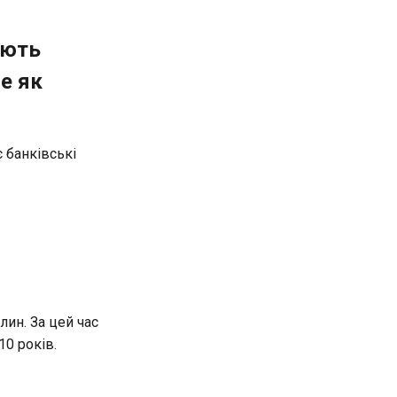
ають
е як
є банківські
лин. За цей час
10 років.