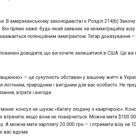
и. В американському законодавстві є Розділ 214(b) Закону
 Він прямо каже: будь-який заявник на неімміграційну візу
важається потенційним іммігрантом. Тягар доказування — 
 повинен доводити, що ви хочете залишитися в США. Це ви 
івщиною» — це сукупність обставин у вашому житті в Україн
 логічним, природним і вигідним для вас особисто. Не пре
язання, втрати і вигоди.
міння: консул не шукає «багату людину з квартирою». Кон
о втрачати, якщо вона не повернеться. Можна мати $100 000
. А можна мати зарплату 20 000 грн — і отримати візу на 10
є вас вдома.