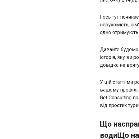
І ось тут почина
нерухомість, сім
одно отримують
Давайте будемо 
історія, яку ви 
довідка не вряту
У цій статті ми 
вашому профілі, 
Get Consulting п
від простих тури
Що насправ
водиЩо нас