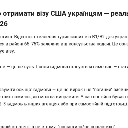
о отримати візу США українцям — реал
026
стика. Відсоток схвалення туристичних віз В1/В2 для украї
я в районі 65-75% залежно від консульства подачі. Це озна
є візу.
в — це не нуль. І коли відмова стосується саме вас — стат
зуміти ось що: відмова — це не вирок і не "поганий" заявн
тних помилок, які можна виправити. У нас постійно бувають
2-3 відмов в інших агенціях або при самостійній підготовці
ьній стратегії, а не в тому, "пощастило/не пощастило".