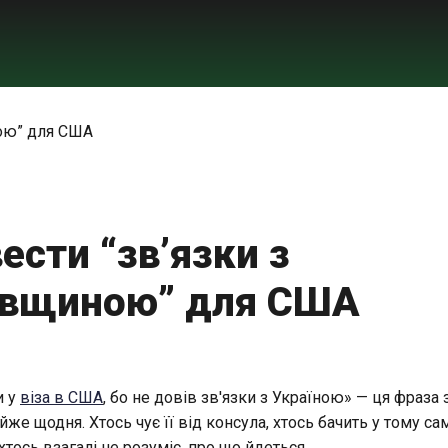
ести “зв’язки з
івщиною” для США
и у
віза в США
, бо не довів зв'язки з Україною» — ця фраза 
йже щодня. Хтось чує її від консула, хтось бачить у тому 
 хтось взагалі не розуміє, про що йдеться.