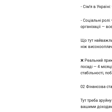
- Сім'я в Україні
- Соціальні ролі
організації — вс
Що тут найважлив
ніж високооплачу
❌ Реальний прикл
посаді — 4 місяц
стабільності, по
02 Фінансова ста
Тут треба зруйну
вашими доходами