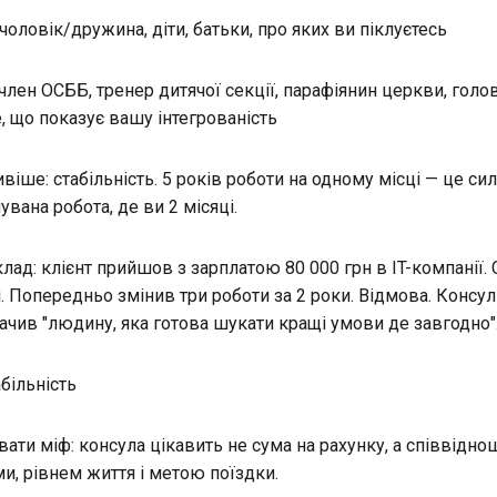
: чоловік/дружина, діти, батьки, про яких ви піклуєтесь
: член ОСББ, тренер дитячої секції, парафіянин церкви, гол
е, що показує вашу інтегрованість
іше: стабільність. 5 років роботи на одному місці — це си
вана робота, де ви 2 місяці.
ад: клієнт прийшов з зарплатою 80 000 грн в IT-компанії. 
і. Попередньо змінив три роботи за 2 роки. Відмова. Консу
бачив "людину, яка готова шукати кращі умови де завгодно"
більність
вати міф: консула цікавить не сума на рахунку, а співвідн
, рівнем життя і метою поїздки.