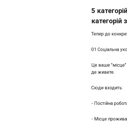
5 категорі
категорій 
Тепер до конкрет
01 Соціальна уко
Це ваше "місце" 
де живете.
Сюди входить:
- Постійна робо
- Місце прожива