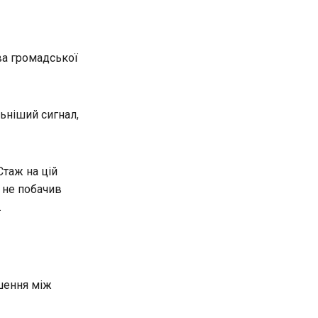
ова громадської
льніший сигнал,
Стаж на цій
л не побачив
.
ошення між