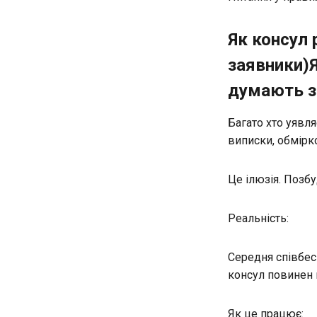
Як консул 
заявники)Я
думають з
Багато хто уявля
виписки, обмірк
Це ілюзія. Позбуд
Реальність:
Середня співбесі
консул повинен 
Як це працює: