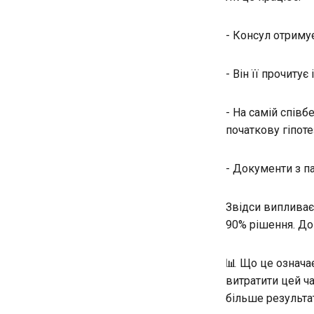
- Консул отриму
- Він її прочит
- На самій співб
початкову гіпоте
- Документи з п
Звідси випливає 
90% рішення. До
📊 Що це означає
витратити цей ч
більше результа