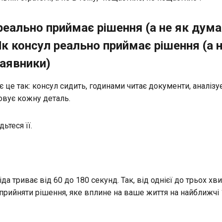
реально приймає рішення (а не як дум
к консул реально приймає рішення (а н
аявники)
є це так: консул сидить, годинами читає документи, аналізу
овує кожну деталь.
ьтеся її.
да триває від 60 до 180 секунд. Так, від однієї до трьох хви
прийняти рішення, яке вплине на ваше життя на найближчі 