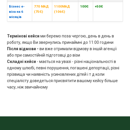
Бізнес е-
770 МАД
1100МАД
100Є
+50Є
віза на 6
(75Є)
(106Є)
місяців
Термінові кейси
ми беремо поза чергою, день в день в
роботу, якщо Ви звернулись принаймні до 11:00 години
Після відмови -
ви вже отримали відмову в іншій агенції
або при самостійній підготовці до візи
Складні кейси
- мається на увазі - різні національності в
одному шлюбі, певні порушення, погашені депортації, різні
прізвища чи наявність усиновлених дітей і т д коли
спеціалісту доведеться присвятити вашому кейсу більше
часу, ніж звичайному