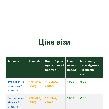
Ціна візи
Тип візи
Конс.збір
Конс.збір за
Ціна
Терміново,
прискорений
наших
після відмови,
розгляд
послуг
нетиповий
кейс
Туристична
770 МАД
1100МАД
100Є
+50Є
е-віза на 6
(75Є)
(106Є)
місяців
Гостьова е-
770 МАД
1100МАД
100Є
+50Є
віза на 6
(75Є)
(106Є)
місяців