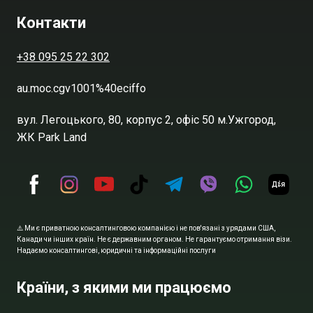
Контакти
+38 095 25 22 302
au.moc.cgv1001%40eciffo
вул. Легоцького, 80, корпус 2, офіс 50 м.Ужгород,
ЖК Park Land
⚠️ Ми є приватною консалтинговою компанією і не пов'язані з урядами США,
Канади чи інших країн. Не є державним органом. Не гарантуємо отримання візи.
Надаємо консалтингові, юридичні та інформаційні послуги
Країни, з якими ми працюємо