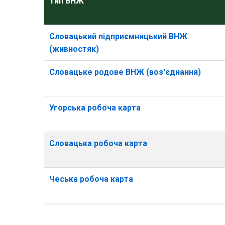
Тип ВНЖ
Словацький підприємницький ВНЖ
(живностяк)
Словацьке родове ВНЖ (воз'єднання)
Угорська робоча карта
Словацька робоча карта
Чеська робоча карта