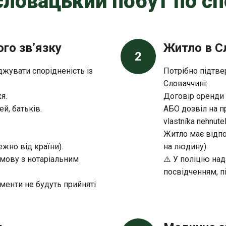
 словацький побут по с
го зв’язку
Житло в С
2
жувати спорідненість із
Потрібно підтве
Словаччині:
я.
Договір оренди 
й, батьків.
АБО дозвіл на пр
vlastníka nehnuteľ
Житло має відп
ежно від країни).
на людину).
 мову з нотаріальним
⚠️ У поліцію на
посвідченням, п
ументи не будуть прийняті