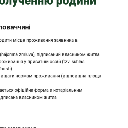
полученню родини
ловаччині
рдити місце проживання заявника в
(nájomná zmluva), підписаний власником житла.
оживання у приватній особі (tzv. súhlas
nosti).
овідати нормам проживання (відповідна площа
дається офіційна форма з нотаріальним
ідписана власником житла