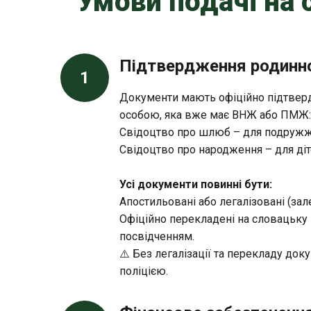
Умови подачі на
Підтвердження родинно
1
Документи мають офіційно підтверд
особою, яка вже має ВНЖ або ПМЖ:
Свідоцтво про шлюб – для подружж
Свідоцтво про народження – для діте
Усі документи повинні бути:
Апостильовані або легалізовані (зал
Офіційно перекладені на словацьку
посвідченням.
⚠️ Без легалізації та перекладу док
поліцією.