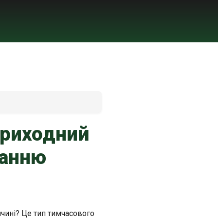
приходний
нанню
чині? Це тип тимчасового