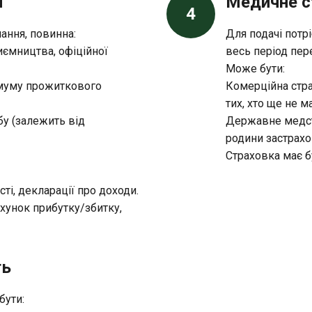
я
Медичне с
4
нання, повинна:
Для подачі потр
иємництва, офіційної
весь період пер
Може бути:
імуму прожиткового
Комерційна страх
тих, хто ще не м
бу (залежить від
Державне медст
родини застрахо
Страховка має б
ті, декларації про доходи.
хунок прибутку/збитку,
ть
бути: