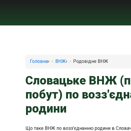
Головна
›
ВНЖ
›
Родовідне ВНЖ
Словацьке ВНЖ (
побут) по возз'єд
родини
Що таке ВНЖ по возз'єднанню родини в Словач