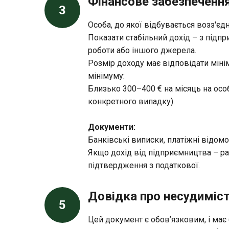
Фінансове забезпеченн
3
Особа, до якої відбувається возз'єд
Показати стабільний дохід – з підпр
роботи або іншого джерела.
Розмір доходу має відповідати мін
мінімуму:
Близько 300–400 € на місяць на осо
конкретного випадку).
Документи:
Банківські виписки, платіжні відомос
Якщо дохід від підприємництва – ра
підтвердження з податкової.
Довідка про несудиміс
5
Цей документ є обов’язковим, і має 