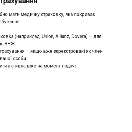
трахування
ібно мати медичну страховку, яка покриває
ебування:
овка (наприклад, Union, Allianz, Dovera) — для
ає ВНЖ.
рахування — якщо вже зареєстровані як член
ваної особи.
ути активна вже на момент подачі.